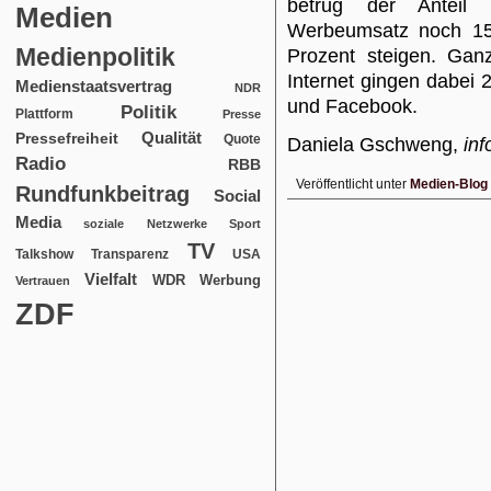
betrug der Anteil 
Medien
Werbeumsatz noch 15 
Medienpolitik
Prozent steigen. Ga
Internet gingen dabei
Medienstaatsvertrag
NDR
und Facebook.
Politik
Plattform
Presse
Qualität
Pressefreiheit
Quote
Daniela Gschweng,
inf
Radio
RBB
Veröffentlicht unter
Medien-Blog
Rundfunkbeitrag
Social
Media
soziale Netzwerke
Sport
TV
USA
Talkshow
Transparenz
Vielfalt
WDR
Werbung
Vertrauen
ZDF