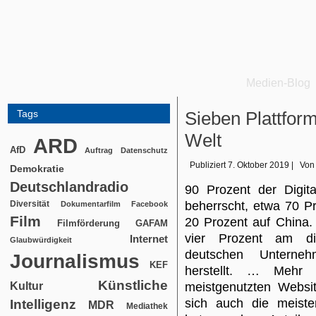
Medien-Blog
Tags
Sieben Plattform
Welt
ARD
AfD
Auftrag
Datenschutz
Publiziert
7. Oktober 2019
|
Von
Demokratie
Deutschlandradio
90 Prozent der Digit
Diversität
beherrscht, etwa 70 P
Dokumentarfilm
Facebook
Film
20 Prozent auf China.
Filmförderung
GAFAM
vier Prozent am di
Internet
Glaubwürdigkeit
deutschen Unterne
Journalismus
KEF
herstellt. … Mehr 
Künstliche
Kultur
meistgenutzten Websi
sich auch die meist
Intelligenz
MDR
Mediathek