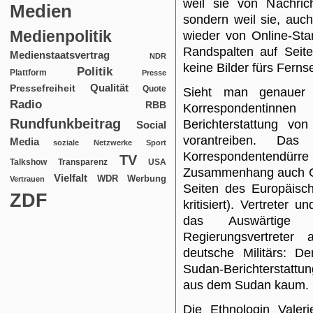
weil sie von Nachric
Medien
sondern weil sie, auc
Medienpolitik
wieder von Online-Star
Randspalten auf Seit
Medienstaatsvertrag
NDR
keine Bilder fürs Ferns
Politik
Plattform
Presse
Qualität
Pressefreiheit
Quote
Sieht man genauer 
Radio
RBB
Korrespondentin
Rundfunkbeitrag
Berichterstattung vo
Social
vorantreiben. D
Media
soziale Netzwerke
Sport
Korrespondentendürre
TV
USA
Talkshow
Transparenz
Zusammenhang auch Gil
Vielfalt
WDR
Werbung
Vertrauen
Seiten des Europäisc
ZDF
kritisiert). Vertreter 
das Auswärtige A
Regierungsvertrete
deutsche Militärs: D
Sudan-Berichterstat
aus dem Sudan kaum. 
Die Ethnologin Valerie