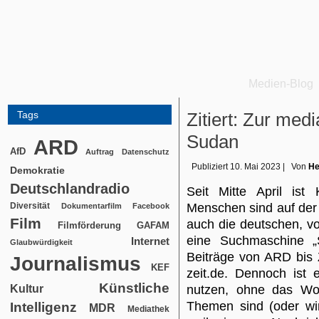
Medien-Blog
Tags
Zitiert: Zur med
Sudan
ARD
AfD
Auftrag
Datenschutz
Publiziert
10. Mai 2023
|
Von
He
Demokratie
Deutschlandradio
Seit Mitte April is
Diversität
Menschen sind auf der 
Dokumentarfilm
Facebook
Film
auch die deutschen, v
Filmförderung
GAFAM
eine Suchmaschine „S
Internet
Glaubwürdigkeit
Beiträge von ARD bis 
Journalismus
KEF
zeit.de. Dennoch ist
Künstliche
Kultur
nutzen, ohne das Wo
Themen sind (oder wir
Intelligenz
MDR
Mediathek