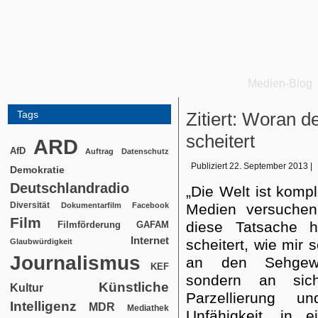
Medien-Blog
Tags
Zitiert: Woran d
scheitert
ARD
AfD
Auftrag
Datenschutz
Publiziert
22. September 2013
|
Demokratie
Deutschlandradio
„Die Welt ist kompl
Diversität
Dokumentarfilm
Facebook
Medien versuchen
Film
diese Tatsache 
Filmförderung
GAFAM
Internet
scheitert, wie mir 
Glaubwürdigkeit
Journalismus
an den Sehgewo
KEF
sondern an sic
Künstliche
Kultur
Parzellierung 
Intelligenz
MDR
Mediathek
Unfähigkeit, in 