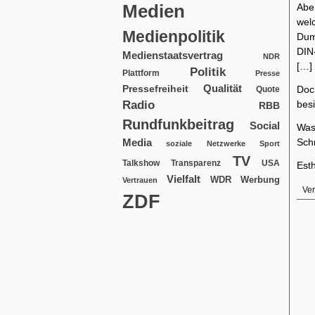
Medien
Abe
wel
Medienpolitik
Dum
DIN
Medienstaatsvertrag
NDR
[…]
Politik
Plattform
Presse
Qualität
Pressefreiheit
Doc
Quote
Radio
besi
RBB
Rundfunkbeitrag
Social
Was
Media
Schr
soziale Netzwerke
Sport
TV
USA
Talkshow
Transparenz
Esth
Vielfalt
WDR
Werbung
Vertrauen
Ver
ZDF