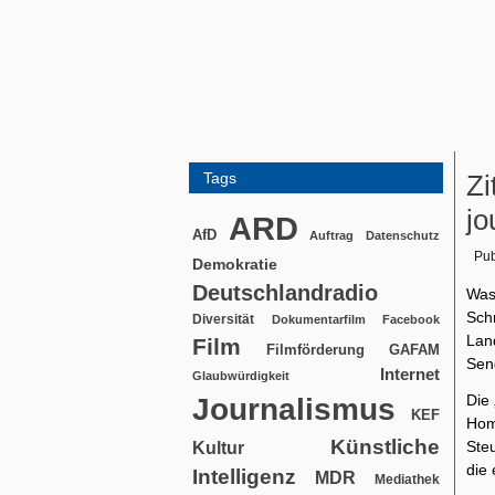
Tags
Zi
jo
ARD
AfD
Auftrag
Datenschutz
Pub
Demokratie
Deutschlandradio
Was
Sch
Diversität
Dokumentarfilm
Facebook
Lan
Film
Filmförderung
GAFAM
Sen
Internet
Glaubwürdigkeit
Die 
Journalismus
KEF
Hom
Künstliche
Ste
Kultur
die 
Intelligenz
MDR
Mediathek