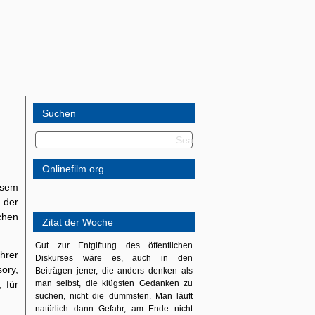
Suchen
Onlinefilm.org
esem
 der
chen
Zitat der Woche
Gut zur Entgiftung des öffentlichen
ihrer
Diskurses wäre es, auch in den
ory,
Beiträgen jener, die anders denken als
 für
man selbst, die klügsten Gedanken zu
suchen, nicht die dümmsten. Man läuft
natürlich dann Gefahr, am Ende nicht