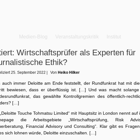
Medien-Blog
Veranstaltungskritik
Institut
tiert: Wirtschaftsprüfer als Experten für
urnalistische Ethik?
liziert
25. September 2022
|
Von
Heiko Hilker
 auch immer Deloitte am Ende feststellt, der Rundfunkrat hat mit di
ritt bewiesen, dass er überflüssig ist. […] Und was macht solange
desrundfunkrat, das gewählte Kontrollgremien des öffentlich-rechtli
ders? […]
„Deloitte Touche Tohmatsu Limited“ mit Hauptsitz in London nennt auf 
epage die Arbeitsgebiete „Wirtschaftsprüfung, Risk Advis
uerberatung, Financial Advisory und Consulting“. Klar gibt es Fragen,
es sich lohnen würde, Deloitte einzuschalten. […]