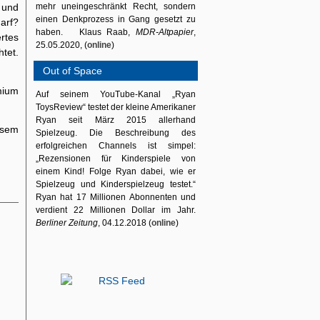
 und
mehr uneingeschränkt Recht, sondern
einen Denkprozess in Gang gesetzt zu
arf?
haben. Klaus Raab,
MDR-Altpapier
,
rtes
25.05.2020, (
online
)
tet.
Out of Space
mium
Auf seinem YouTube-Kanal „Ryan
ToysReview“ testet der kleine Amerikaner
Ryan seit März 2015 allerhand
esem
Spielzeug. Die Beschreibung des
erfolgreichen Channels ist simpel:
„Rezensionen für Kinderspiele von
einem Kind! Folge Ryan dabei, wie er
Spielzeug und Kinderspielzeug testet.“
Ryan hat 17 Millionen Abonnenten und
verdient 22 Millionen Dollar im Jahr.
Berliner Zeitung
, 04.12.2018 (
online
)