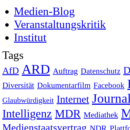
Medien-Blog
Veranstaltungskritik
Institut
Tags
ARD
D
AfD
Auftrag
Datenschutz
Diversität
Dokumentarfilm
Facebook
Journa
Internet
Glaubwürdigkeit
M
Intelligenz
MDR
Mediathek
Medienstaatsvertrag
NDR
Platt