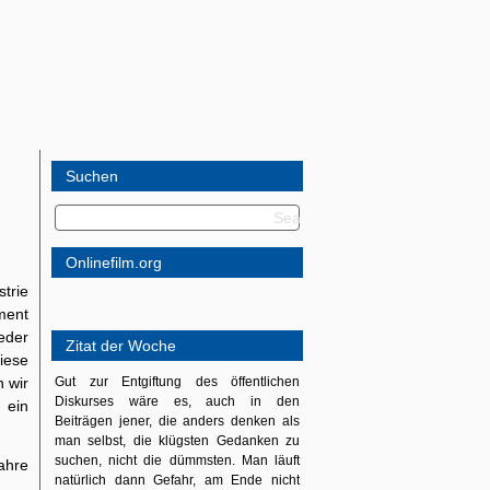
Suchen
Onlinefilm.org
trie
ment
eder
Zitat der Woche
iese
n wir
Gut zur Entgiftung des öffentlichen
Diskurses wäre es, auch in den
 ein
Beiträgen jener, die anders denken als
man selbst, die klügsten Gedanken zu
suchen, nicht die dümmsten. Man läuft
ahre
natürlich dann Gefahr, am Ende nicht