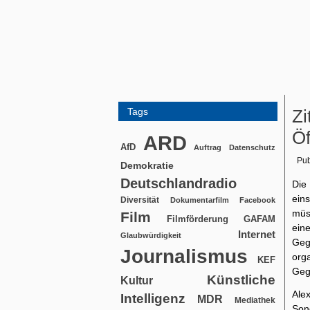
Tags
Zi
Öf
ARD
AfD
Auftrag
Datenschutz
Pub
Demokratie
Deutschlandradio
Die
ein
Diversität
Dokumentarfilm
Facebook
müs
Film
Filmförderung
GAFAM
ein
Internet
Glaubwürdigkeit
Gege
Journalismus
org
KEF
Geg
Künstliche
Kultur
Alex
Intelligenz
MDR
Mediathek
Son