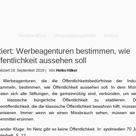
Medien-Blog
Veranstaltungskritik
Institut
tiert: Werbeagenturen bestimmen, wie
fentlichkeit aussehen soll
liziert
19. September 2019
|
Von
Heiko Hilker
 Werbeagenturen, die die Öffentlichkeitsbedürfnisse der Indus
sammeln, bestimmen, wie Öffentlichkeit aussehen soll. In dem Mo
sten sich alle Stiftungen, die gemeinnützig sind, verbünden, um wi
e klassische bürgerliche Öffentlichkeit zu etablieren. D
nöffentlichkeit, die die klassische Öffentlichkeit bewahren hilft, müsse
anisieren. Immer wenn wir einen Missbrauch sehen, müssen wir
enmittel ersinnen.
ander Kluge: Im Netz gibt es keine Öffentlichkeit. In:
epdmedien 70
J
derheft, S. 12