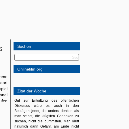
s
Suchen
Onlinefilm.org
amme
dort
piel
Zitat der Woche
anal
ufen
Gut zur Entgiftung des öffentlichen
Diskurses wäre es, auch in den
Beiträgen jener, die anders denken als
man selbst, die klügsten Gedanken zu
suchen, nicht die dümmsten. Man läuft
natürlich dann Gefahr, am Ende nicht