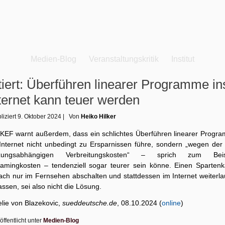
Medien-Blog
Veranstaltungskritik
Institut
tiert: Überführen linearer Programme in
ternet kann teuer werden
liziert
9. Oktober 2024
|
Von
Heiko Hilker
 KEF warnt außerdem, dass ein schlichtes Überführen linearer Progr
 Internet nicht unbedingt zu Ersparnissen führe, sondern „wegen der 
zungsabhängigen Verbreitungskosten“ – sprich zum Beis
eamingkosten – tendenziell sogar teurer sein könne. Einen Spartenk
fach nur im Fernsehen abschalten und stattdessen im Internet weiterla
assen, sei also nicht die Lösung.
elie von Blazekovic,
sueddeutsche.de
, 08.10.2024 (
online
)
öffentlicht unter
Medien-Blog