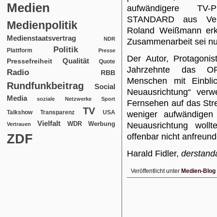
Medien
aufwändigere TV-P
STANDARD aus Verha
Medienpolitik
Roland Weißmann erkl
Medienstaatsvertrag
NDR
Zusammenarbeit sei nu
Politik
Plattform
Presse
Der Autor, Protagoni
Qualität
Pressefreiheit
Quote
Jahrzehnte das OR
Radio
RBB
Menschen mit Einblic
Rundfunkbeitrag
Social
Neuausrichtung“ ve
Media
soziale Netzwerke
Sport
Fernsehen auf das Str
TV
USA
Talkshow
Transparenz
weniger aufwändigen 
Vielfalt
WDR
Werbung
Neuausrichtung wollt
Vertrauen
ZDF
offenbar nicht anfreund
Harald Fidler,
derstand
Veröffentlicht unter
Medien-Blog