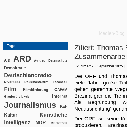
Medien-Blog
Tags
Zitiert: Thomas
Zusammenarbei
ARD
AfD
Auftrag
Datenschutz
Publiziert
28. September 2025
|
Demokratie
Deutschlandradio
Der ORF und Thomas 
Diversität
viele Jahre große Tei
Dokumentarfilm
Facebook
Film
gehen getrennte Wege
Filmförderung
GAFAM
Brezina gab die Tren
Internet
Glaubwürdigkeit
Als Begründung we
Journalismus
KEF
Neuausrichtung“ genan
Künstliche
Kultur
Der ORF will seine Ki
Intelligenz
MDR
Mediathek
produzieren, Brezin