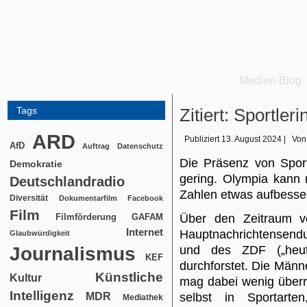
Medien-Blog
Tags
Zitiert: Sportle
ARD
Publiziert
13. August 2024
|
Von
AfD
Auftrag
Datenschutz
Die Präsenz von Sport
Demokratie
gering. Olympia kann m
Deutschlandradio
Zahlen etwas aufbesse
Diversität
Dokumentarfilm
Facebook
Film
Filmförderung
Über den Zeitraum v
GAFAM
Internet
Hauptnachrichtensend
Glaubwürdigkeit
Journalismus
und des ZDF („heut
KEF
durchforstet. Die Män
Künstliche
Kultur
mag dabei wenig überra
Intelligenz
MDR
selbst in Sportarte
Mediathek