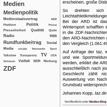
erscheinen, große Disb
Medien
So drehten sich
Medienpolitik
Leichtathletikmeldun
Medienstaatsvertrag
NDR
Bei der ARD ist das 
Politik
Plattform
Presse
Wintersport schafften
Qualität
Pressefreiheit
Quote
in die ZDF-Nachrichte
Radio
RBB
den ARD-Nachrichten g
Rundfunkbeitrag
Social
den Vergleich (1.061:49
Media
soziale Netzwerke
Sport
Auf Anfrage der taz, 
TV
USA
Talkshow
Transparenz
und wie Sportmeldun
Vielfalt
WDR
Werbung
Vertrauen
werden, erklärt die AR
ZDF
ausschließlich nach jou
Geschlecht zählt nic
Auswertung von Nachr
Grundsatz widersprech
Johannes Kopp,
taz.de
Veröffentlicht unter
Medien-Blog