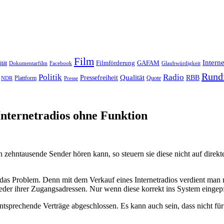
Film
Interne
Filmförderung
GAFAM
ität
Dokumentarfilm
Facebook
Glaubwürdigkeit
Rund
Politik
Radio
Qualität
Pressefreiheit
RBB
Quote
NDR
Plattform
Presse
 Internetradios ohne Funktion
ehntausende Sender hören kann, so steuern sie diese nicht auf direkte
t das Problem. Denn mit dem Verkauf eines Internetradios verdient man 
 ihrer Zugangsadressen. Nur wenn diese korrekt ins System eingepfle
entsprechende Verträge abgeschlossen. Es kann auch sein, dass nicht fü