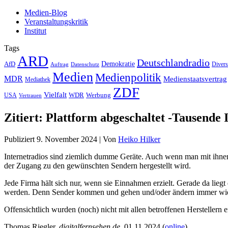
Medien-Blog
Veranstaltungskritik
Institut
Tags
ARD
Deutschlandradio
Demokratie
AfD
Auftrag
Datenschutz
Divers
Medien
Medienpolitik
MDR
Medienstaatsvertrag
Mediathek
ZDF
Vielfalt
Werbung
USA
WDR
Vertrauen
Zitiert: Plattform abgeschaltet -Tausende
Publiziert
9. November 2024
|
Von
Heiko Hilker
Internetradios sind ziemlich dumme Geräte. Auch wenn man mit ihnen z
der Zugang zu den gewünschten Sendern hergestellt wird.
Jede Firma hält sich nur, wenn sie Einnahmen erzielt. Gerade da lieg
werden. Denn Sender kommen und gehen und/oder ändern immer wieder
Offensichtlich wurden (noch) nicht mit allen betroffenen Herstellern 
Thomas Riegler,
digitalfernsehen.de
, 01.11.2024 (
online
)