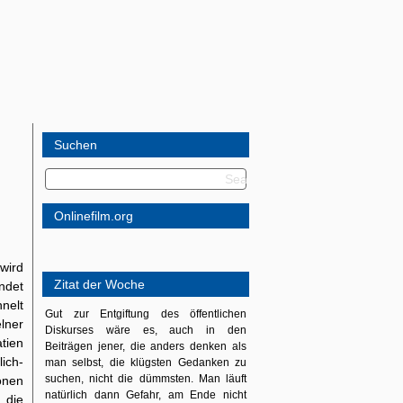
Suchen
Onlinefilm.org
 wird
Zitat der Woche
ndet
nelt
Gut zur Entgiftung des öffentlichen
lner
Diskurses wäre es, auch in den
tien
Beiträgen jener, die anders denken als
ich-
man selbst, die klügsten Gedanken zu
suchen, nicht die dümmsten. Man läuft
ionen
natürlich dann Gefahr, am Ende nicht
 die