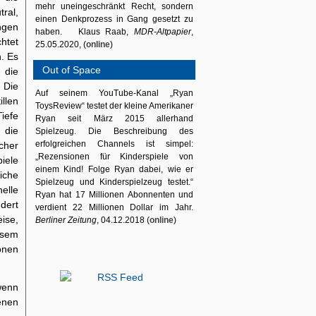
mehr uneingeschränkt Recht, sondern
ral,
einen Denkprozess in Gang gesetzt zu
ngen
haben. Klaus Raab,
MDR-Altpapier
,
htet
25.05.2020, (
online
)
n. Es
Out of Space
 die
 Die
Auf seinem YouTube-Kanal „Ryan
illen
ToysReview“ testet der kleine Amerikaner
iefe
Ryan seit März 2015 allerhand
 die
Spielzeug. Die Beschreibung des
erfolgreichen Channels ist simpel:
cher
„Rezensionen für Kinderspiele von
iele
einem Kind! Folge Ryan dabei, wie er
iche
Spielzeug und Kinderspielzeug testet.“
nelle
Ryan hat 17 Millionen Abonnenten und
dert
verdient 22 Millionen Dollar im Jahr.
ise,
Berliner Zeitung
, 04.12.2018 (
online
)
esem
onen
wenn
enen