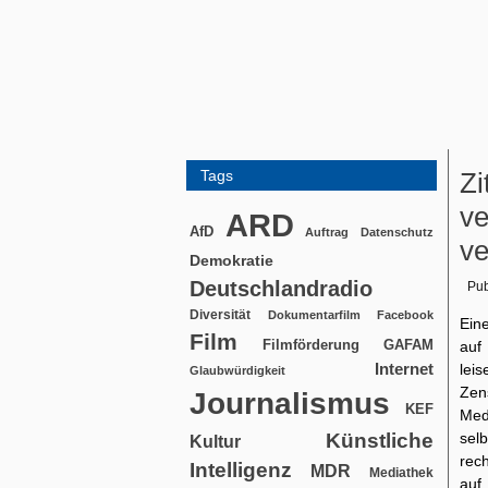
Tags
Zi
ve
ARD
AfD
Auftrag
Datenschutz
ve
Demokratie
Deutschlandradio
Pub
Diversität
Dokumentarfilm
Facebook
Eine
Film
Filmförderung
GAFAM
auf
Internet
lei
Glaubwürdigkeit
Zen
Journalismus
KEF
Med
Künstliche
sel
Kultur
rech
Intelligenz
MDR
Mediathek
auf