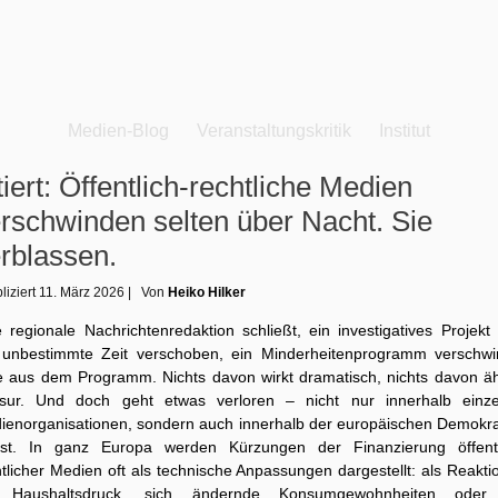
Medien-Blog
Veranstaltungskritik
Institut
tiert: Öffentlich-rechtliche Medien
rschwinden selten über Nacht. Sie
rblassen.
liziert
11. März 2026
|
Von
Heiko Hilker
 regionale Nachrichtenredaktion schließt, ein investigatives Projekt
 unbestimmte Zeit verschoben, ein Minderheitenprogramm verschwi
se aus dem Programm. Nichts davon wirkt dramatisch, nichts davon äh
sur. Und doch geht etwas verloren – nicht nur innerhalb einze
ienorganisationen, sondern auch innerhalb der europäischen Demokra
bst. In ganz Europa werden Kürzungen der Finanzierung öffentl
tlicher Medien oft als technische Anpassungen dargestellt: als Reakt
 Haushaltsdruck, sich ändernde Konsumgewohnheiten oder