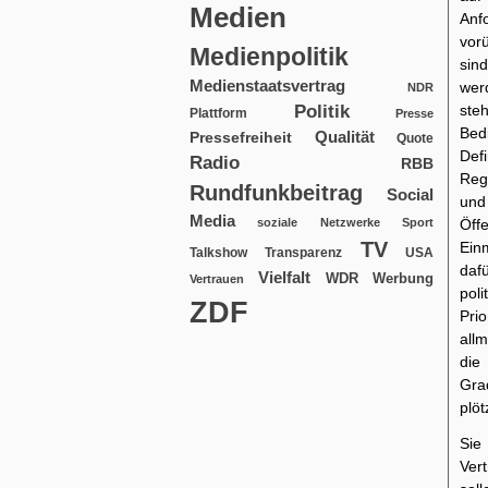
Medien
Anf
vor
Medienpolitik
sin
Medienstaatsvertrag
werd
NDR
Politik
ste
Plattform
Presse
Bed
Qualität
Pressefreiheit
Quote
Defi
Radio
RBB
Reg
Rundfunkbeitrag
Social
und
Media
soziale Netzwerke
Sport
Öff
TV
Ein
USA
Talkshow
Transparenz
daf
Vielfalt
WDR
Werbung
Vertrauen
poli
ZDF
Pri
all
die
Gra
plöt
Sie
Ver