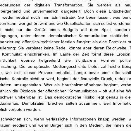
orderungen der digitalen Transformation. Sie werden als neut
übergehend und unvermeidlich dargestellt. Doch diese Entscheidu
d weder neutral noch rein administrativ. Sie beeinflussen, was beric
en kann, wer gehört wird und wie Gesellschaften sich selbst verstehe
ht nicht nur die Größe eines Budgets auf dem Spiel, sondern
ingungen, unter denen demokratische Kommunikation stattfindet.
nanzierung öffentlich-rechtlicher Medien fungiert als eine Form der st
ulierung: Sie verbietet keine Rede, könnte aber deren Reichweite, T
 Kontinuität einschränken. Im Laufe der Zeit formt diese Erosion
entlichkeit ebenso tiefgreifend wie sichtbarere Formen politis
mischung. Die europäische Mediengeschichte bietet zahlreiche Beisp
ür, wie sich dieser Prozess entfaltet. Lange bevor eine offensichtl
tische Kontrolle sichtbar wird, beginnt der finanzielle Druck, redaktio
oritäten umzugestalten. Was als Haushaltsmaßnahme beginnt, verän
mählich die Ökologie der öffentlichen Kommunikation – oft auf eine We
 schwer umkehrbar ist. Das demokratische Risiko liegt genau in di
dualismus. Demokratien brechen selten zusammen, weil Informati
zlich verboten werden.
 schwächen sich, wenn verlässliche Informationen knapp werden, 
trauen erodiert und wenn Bürger sich in den Medien, die ihnen di