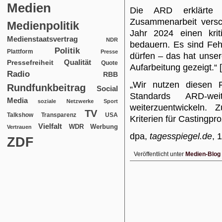
Medien
Die ARD erklärte 
Zusammenarbeit versc
Medienpolitik
Jahr 2024 einen krit
Medienstaatsvertrag
NDR
bedauern. Es sind Fehl
Politik
Plattform
Presse
dürfen – das hat unsere
Qualität
Pressefreiheit
Quote
Aufarbeitung gezeigt.“ 
Radio
RBB
„Wir nutzen diesen F
Rundfunkbeitrag
Social
Standards ARD-we
Media
soziale Netzwerke
Sport
weiterzuentwickeln.
TV
USA
Talkshow
Transparenz
Kriterien für Castingpr
Vielfalt
WDR
Werbung
Vertrauen
dpa,
tagesspiegel.de
, 
ZDF
Veröffentlicht unter
Medien-Blog