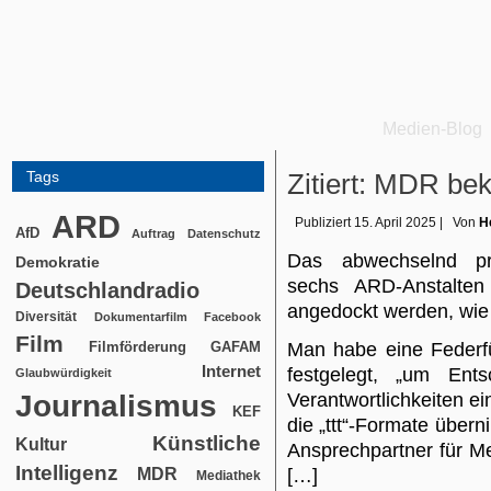
Medien-Blog
Tags
Zitiert: MDR be
ARD
Publiziert
15. April 2025
|
Von
H
AfD
Auftrag
Datenschutz
Das abwechselnd pro
Demokratie
sechs ARD-Anstalten
Deutschlandradio
angedockt werden, wie e
Diversität
Dokumentarfilm
Facebook
Film
Filmförderung
Man habe eine Federf
GAFAM
Internet
festgelegt, „um Ent
Glaubwürdigkeit
Journalismus
Verantwortlichkeiten ei
KEF
die „ttt“-Formate über
Künstliche
Kultur
Ansprechpartner für M
Intelligenz
MDR
[…]
Mediathek