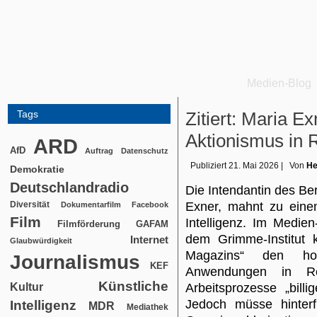
Medien-Blog
Tags
Zitiert: Maria E
Aktionismus in 
ARD
AfD
Auftrag
Datenschutz
Publiziert
21. Mai 2026
|
Von
He
Demokratie
Deutschlandradio
Die Intendantin des Be
Diversität
Exner, mahnt zu eine
Dokumentarfilm
Facebook
Film
Intelligenz. Im Medie
Filmförderung
GAFAM
dem Grimme-Institut kr
Internet
Glaubwürdigkeit
Magazins“ den hoh
Journalismus
KEF
Anwendungen in Re
Künstliche
Kultur
Arbeitsprozesse „billi
Jedoch müsse hinterf
Intelligenz
MDR
Mediathek