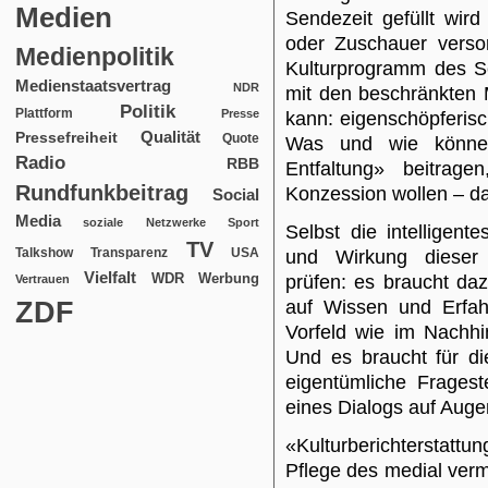
Medien
Sendezeit gefüllt wir
oder Zuschauer verso
Medienpolitik
Kulturprogramm des Se
Medienstaatsvertrag
NDR
mit den beschränkten 
Politik
Plattform
Presse
kann: eigenschöpferis
Qualität
Pressefreiheit
Quote
Was und wie können
Radio
RBB
Entfaltung» beitrag
Rundfunkbeitrag
Konzession wollen – da
Social
Media
soziale Netzwerke
Sport
Selbst die intelligent
TV
USA
Talkshow
Transparenz
und Wirkung dieser 
Vielfalt
WDR
Werbung
prüfen: es braucht dazu
Vertrauen
ZDF
auf Wissen und Erfah
Vorfeld wie im Nachhi
Und es braucht für di
eigentümliche Fragest
eines Dialogs auf Aug
«Kulturberichterstattu
Pflege des medial vermi