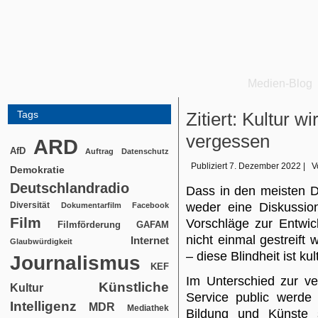
Medien-Blog
Tags
Zitiert: Kultur 
vergessen
ARD
AfD
Auftrag
Datenschutz
Publiziert
7. Dezember 2022
|
V
Demokratie
Deutschlandradio
Dass in den meisten D
Diversität
weder eine Diskussio
Dokumentarfilm
Facebook
Film
Vorschläge zur Entwic
Filmförderung
GAFAM
nicht einmal gestreift w
Internet
Glaubwürdigkeit
– diese Blindheit ist kul
Journalismus
KEF
Im Unterschied zur v
Künstliche
Kultur
Service public werde
Intelligenz
MDR
Mediathek
Bildung und Künste 