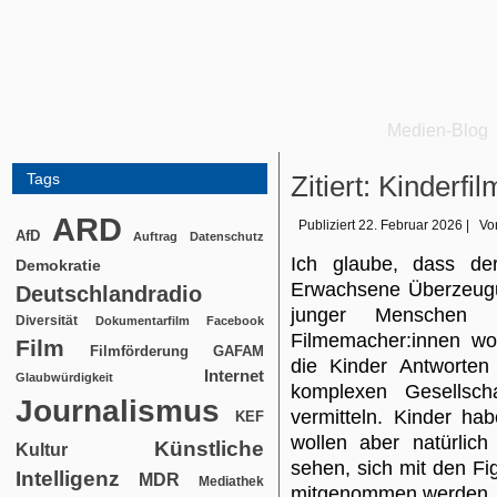
Medien-Blog
Tags
Zitiert: Kinderf
ARD
Publiziert
22. Februar 2026
|
Vo
AfD
Auftrag
Datenschutz
Ich glaube, dass de
Demokratie
Erwachsene Überzeugun
Deutschlandradio
junger Menschen p
Diversität
Dokumentarfilm
Facebook
Filmemacher:innen wo
Film
Filmförderung
GAFAM
die Kinder Antworten 
Internet
Glaubwürdigkeit
komplexen Gesellsch
Journalismus
vermitteln. Kinder ha
KEF
wollen aber natürlich
Künstliche
Kultur
sehen, sich mit den Fig
Intelligenz
MDR
Mediathek
mitgenommen werden, 