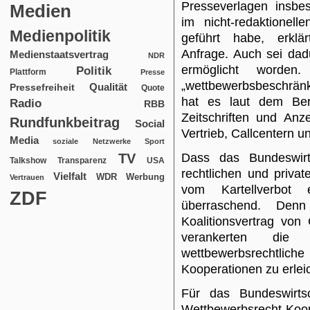
Presseverlagen insbe
Medien
im nicht-redaktionel
Medienpolitik
geführt habe, erklär
Anfrage. Auch sei dad
Medienstaatsvertrag
NDR
ermöglicht worden.
Politik
Plattform
Presse
„wettbewerbsbeschrän
Qualität
Pressefreiheit
Quote
hat es laut dem Ber
Radio
RBB
Zeitschriften und An
Rundfunkbeitrag
Social
Vertrieb, Callcentern 
Media
soziale Netzwerke
Sport
TV
Dass das Bundeswirtsc
USA
Talkshow
Transparenz
rechtlichen und priv
Vielfalt
WDR
Werbung
Vertrauen
vom Kartellverbot 
ZDF
überraschend. Den
Koalitionsvertrag v
verankerten die 
wettbewerbsrecht
Kooperationen zu erlei
Für das Bundeswirtsc
Wettbewerbsrecht Koop