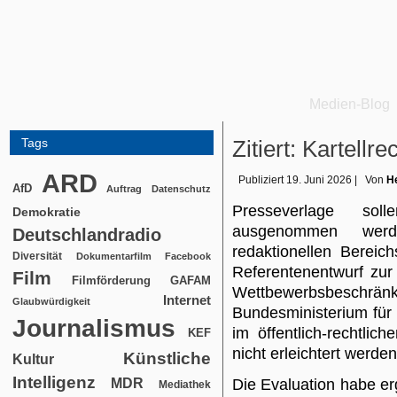
Medien-Blog
Tags
Zitiert: Kartell
ARD
Publiziert
19. Juni 2026
|
Von
He
AfD
Auftrag
Datenschutz
Presseverlage sol
Demokratie
ausgenommen wer
Deutschlandradio
redaktionellen Bereic
Diversität
Dokumentarfilm
Facebook
Referentenentwurf zur
Film
Filmförderung
GAFAM
Wettbewerbsbeschr
Internet
Glaubwürdigkeit
Bundesministerium für
Journalismus
im öffentlich-rechtli
KEF
nicht erleichtert werden
Künstliche
Kultur
Intelligenz
MDR
Die Evaluation habe e
Mediathek