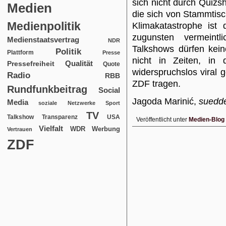
sich nicht durch Quiz
Medien
die sich von Stammtisc
Medienpolitik
Klimakatastrophe ist
zugunsten vermeintli
Medienstaatsvertrag
NDR
Talkshows dürfen kein
Politik
Plattform
Presse
nicht in Zeiten, in 
Qualität
Pressefreiheit
Quote
widerspruchslos viral
Radio
RBB
ZDF tragen.
Rundfunkbeitrag
Social
Jagoda Marinić,
suedd
Media
soziale Netzwerke
Sport
TV
USA
Talkshow
Transparenz
Veröffentlicht unter
Medien-Blog
Vielfalt
WDR
Werbung
Vertrauen
ZDF