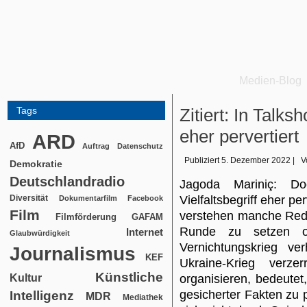
Medien-Blog
Tags
Zitiert: In Talks
eher pervertiert
ARD
AfD
Auftrag
Datenschutz
Publiziert
5. Dezember 2022
|
V
Demokratie
Deutschlandradio
Jagoda Mariniç: D
Diversität
Vielfaltsbegriff eher pe
Dokumentarfilm
Facebook
Film
verstehen manche Redak
Filmförderung
GAFAM
Runde zu setzen od
Internet
Glaubwürdigkeit
Vernichtungskrieg v
Journalismus
KEF
Ukraine-Krieg verze
Künstliche
Kultur
organisieren, bedeutet
gesicherter Fakten zu p
Intelligenz
MDR
Mediathek