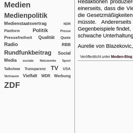
Redaktionen produzie
Medien
einerseits, dass die V
Medienpolitik
die Gesetzmäßigkeiten 
müsste. Anderersei
Medienstaatsvertrag
NDR
Gegenbeispiele findet,
Politik
Plattform
Presse
schwache Unterhaltung
Qualität
Pressefreiheit
Quote
Radio
RBB
Aurelie von Blazekovic
Rundfunkbeitrag
Social
Veröffentlicht unter
Medien-Blog
Media
soziale Netzwerke
Sport
TV
USA
Talkshow
Transparenz
Vielfalt
WDR
Werbung
Vertrauen
ZDF