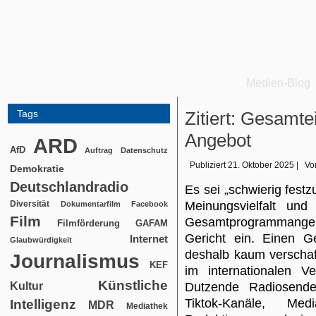
Medien-Blog
Tags
Zitiert: Gesamte
Angebot
ARD
AfD
Auftrag
Datenschutz
Publiziert
21. Oktober 2025
|
Vo
Demokratie
Deutschlandradio
Es sei „schwierig festz
Diversität
Meinungsvielfalt un
Dokumentarfilm
Facebook
Film
Gesamtprogrammangeb
Filmförderung
GAFAM
Gericht ein. Einen 
Internet
Glaubwürdigkeit
deshalb kaum verschaff
Journalismus
KEF
im internationalen Ve
Künstliche
Kultur
Dutzende Radiosend
Tiktok-Kanäle, Med
Intelligenz
MDR
Mediathek