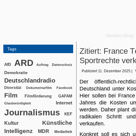
Medien-Blog
Tags
Zitiert: France 
Sportrechte ver
ARD
AfD
Auftrag
Datenschutz
Publiziert
11. Dezember 2025
|
Demokratie
Deutschlandradio
Der öffentlich-rech
Diversität
Deutschland unter Kos
Dokumentarfilm
Facebook
Film
Hier sollen bei Fran
Filmförderung
GAFAM
Jahres die Kosten um
Internet
Glaubwürdigkeit
werden. Daher plant di
Journalismus
KEF
radikalen Schritt un
Künstliche
Kultur
verkaufen.
Intelligenz
MDR
Mediathek
Konkret soll es sich