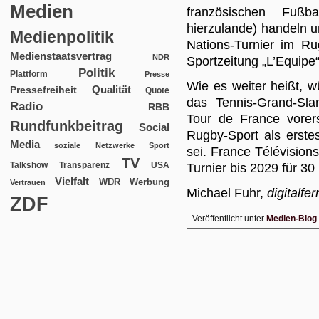
Medien
französischen Fußb
hierzulande) handeln 
Medienpolitik
Nations-Turnier im R
Medienstaatsvertrag
NDR
Sportzeitung „L’Equipe“
Politik
Plattform
Presse
Wie es weiter heißt, 
Qualität
Pressefreiheit
Quote
das Tennis-Grand-Sla
Radio
RBB
Tour de France vorer
Rundfunkbeitrag
Social
Rugby-Sport als erstes
Media
soziale Netzwerke
Sport
sei. France Télévision
TV
USA
Talkshow
Transparenz
Turnier bis 2029 für 30
Vielfalt
WDR
Werbung
Vertrauen
Michael Fuhr,
digitalfe
ZDF
Veröffentlicht unter
Medien-Blog