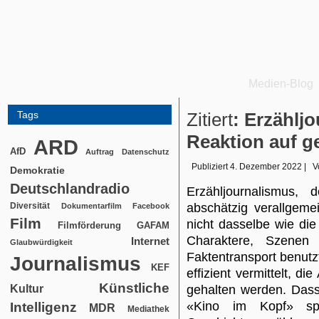
Medien-Blog
Tags
Zitiert
: Erzähljo
Reaktion auf g
ARD
AfD
Auftrag
Datenschutz
Publiziert
4. Dezember 2022
|
V
Demokratie
Deutschlandradio
Erzähljournalismus
Diversität
abschätzig verallgemei
Dokumentarfilm
Facebook
Film
nicht dasselbe wie di
Filmförderung
GAFAM
Charaktere, Szenen
Internet
Glaubwürdigkeit
Faktentransport benutz
Journalismus
KEF
effizient vermittelt, d
Künstliche
Kultur
gehalten werden. Dass
«Kino im Kopf» spr
Intelligenz
MDR
Mediathek