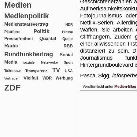
Geschichtenerzählen a
Medien
Aufmerksamkeitsko
Medienpolitik
Fotojournalismus ode
Netflix-Serien. Allerdi
Medienstaatsvertrag
NDR
Waffen. Sie arbeiten
Politik
Plattform
Presse
Cliffhangern. Zudem 
Qualität
Pressefreiheit
Quote
einer allwissenden Inst
Radio
RBB
distanziert zu sein. 
Rundfunkbeitrag
Social
Journalismus fu
Media
soziale Netzwerke
Sport
Hintergrundboulevard is
TV
USA
Talkshow
Transparenz
Pascal Sigg,
infosperbe
Vielfalt
WDR
Werbung
Vertrauen
ZDF
Veröffentlicht unter
Medien-Blog