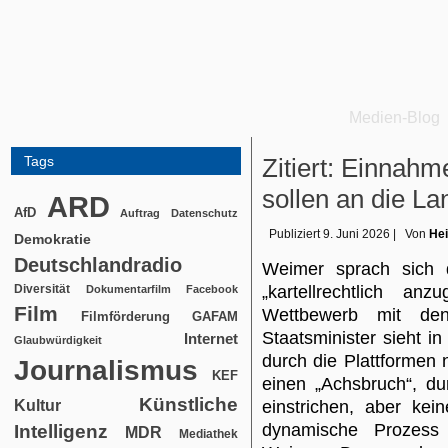
Medien-Blog
Tags
Zitiert: Einnahm
sollen an die L
ARD
AfD
Auftrag
Datenschutz
Publiziert
9. Juni 2026
|
Von
Hei
Demokratie
Deutschlandradio
Weimer sprach sich d
Diversität
„kartellrechtlich a
Dokumentarfilm
Facebook
Film
Wettbewerb mit de
Filmförderung
GAFAM
Staatsminister sieht i
Internet
Glaubwürdigkeit
durch die Plattformen
Journalismus
KEF
einen „Achsbruch“, d
Künstliche
Kultur
einstrichen, aber ke
dynamische Prozess 
Intelligenz
MDR
Mediathek