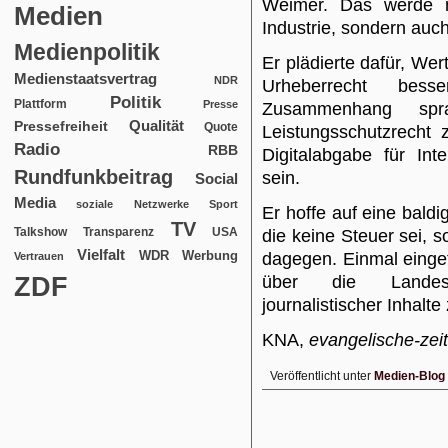
Weimer. Das werde n
Medien
Industrie, sondern auch
Medienpolitik
Er plädierte dafür, We
Medienstaatsvertrag
NDR
Urheberrecht bes
Politik
Plattform
Presse
Zusammenhang sp
Qualität
Pressefreiheit
Quote
Leistungsschutzrecht 
Radio
RBB
Digitalabgabe für Int
Rundfunkbeitrag
sein.
Social
Media
soziale Netzwerke
Sport
Er hoffe auf eine baldi
TV
USA
Talkshow
Transparenz
die keine Steuer sei, 
Vielfalt
WDR
Werbung
dagegen. Einmal einge
Vertrauen
ZDF
über die Landesm
journalistischer Inhal
KNA,
evangelische-zei
Veröffentlicht unter
Medien-Blog