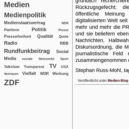
gründlich recherchie
Medien
Rückzugsgefecht; d
öffentliche Meinun
Medienpolitik
digitalisierten Welt se
Medienstaatsvertrag
NDR
mehr und mehr die PR
Politik
Plattform
Presse
und sie beliefern ebe
Qualität
Pressefreiheit
Quote
Nachrichten, Halbwah
Radio
RBB
Diskursordnung, die M
Rundfunkbeitrag
Social
journalistische Fel
Media
soziale Netzwerke
Sport
zusammengenommen 
TV
USA
Talkshow
Transparenz
Stephan Russ-Mohl,
ta
Vielfalt
WDR
Werbung
Vertrauen
ZDF
Veröffentlicht unter
Medien-Blog