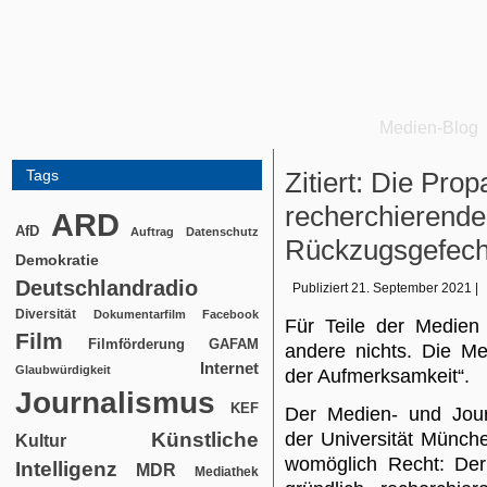
Medien-Blog
Tags
Zitiert: Die Pro
recherchierende
ARD
AfD
Auftrag
Datenschutz
Rückzugsgefech
Demokratie
Deutschlandradio
Publiziert
21. September 2021
|
Diversität
Dokumentarfilm
Facebook
Für Teile der Medien 
Film
Filmförderung
GAFAM
andere nichts. Die Me
Internet
Glaubwürdigkeit
der Aufmerksamkeit“.
Journalismus
KEF
Der Medien- und Jour
Künstliche
der Universität Münche
Kultur
womöglich Recht: Der
Intelligenz
MDR
Mediathek