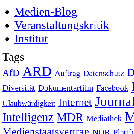
Medien-Blog
Veranstaltungskritik
Institut
Tags
ARD
D
AfD
Auftrag
Datenschutz
Diversität
Dokumentarfilm
Facebook
Journa
Internet
Glaubwürdigkeit
M
Intelligenz
MDR
Mediathek
Medienstaatsvertrag
NDR
Platt