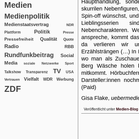
Haupthandlung, sond
Medien
skurrilen Nebenfiguren,
Medienpolitik
Spin-off wünschst, und
Lieblingsserien 
Medienstaatsvertrag
NDR
Nebencharakteren. We
Politik
Plattform
Presse
anspreche, kommt das
Qualität
Pressefreiheit
Quote
da verlieren wir u
Radio
RBB
Erzählsträngen (…) In 
Rundfunkbeitrag
Social
wo man als Zuschauer
Media
soziale Netzwerke
Sport
Berg Wäsche holen 
TV
USA
mitkommt. Hörbuchfer
Talkshow
Transparenz
Vielfalt
WDR
Werbung
Darsteller:innen noc
Vertrauen
ZDF
(Paid)
Gisa Flake,
uebermedi
Veröffentlicht unter
Medien-Blog