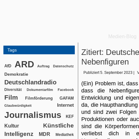
Medien-Blog
Tags
Zitiert: Deutsch
Nebenfiguren
ARD
AfD
Auftrag
Datenschutz
Publiziert
5. September 2023
|
Demokratie
Deutschlandradio
(Ein) Problem ist, das
Diversität
dass die Nebenfigur
Dokumentarfilm
Facebook
Film
Entwicklung und eigen
Filmförderung
GAFAM
da, die Haupthandlung 
Internet
Glaubwürdigkeit
und sind zwei Folgen 
Journalismus
KEF
Produktionen oder au
Künstliche
Kultur
sind die Körperformen
verliebst dich in
Intelligenz
MDR
Mediathek