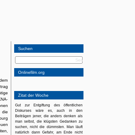
Suchen
Onlinefilm.org
 dem
trag
tige
Zitat der Woche
KNA-
onen
Gut zur Entgiftung des öffentlichen
Diskurses wäre es, auch in den
 die
Beiträgen jener, die anders denken als
burg
man selbst, die klügsten Gedanken zu
euen
suchen, nicht die dümmsten. Man läuft
ten,
natürlich dann Gefahr, am Ende nicht