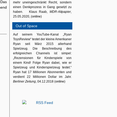
 Das
mehr uneingeschränkt Recht, sondern
hend
einen Denkprozess in Gang gesetzt zu
haben. Klaus Raab,
MDR-Altpapier
,
25.05.2020, (
online
)
Out of Space
Auf seinem YouTube-Kanal „Ryan
ToysReview“ testet der kleine Amerikaner
Ryan seit März 2015 allerhand
Spielzeug. Die Beschreibung des
erfolgreichen Channels ist simpel:
„Rezensionen für Kinderspiele von
einem Kind! Folge Ryan dabei, wie er
Spielzeug und Kinderspielzeug testet.“
Ryan hat 17 Millionen Abonnenten und
verdient 22 Millionen Dollar im Jahr.
Berliner Zeitung
, 04.12.2018 (
online
)