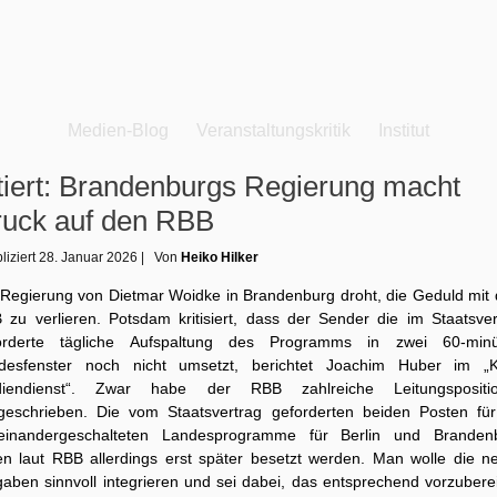
Medien-Blog
Veranstaltungskritik
Institut
tiert: Brandenburgs Regierung macht
uck auf den RBB
liziert
28. Januar 2026
|
Von
Heiko Hilker
 Regierung von Dietmar Woidke in Brandenburg droht, die Geduld mit
 zu verlieren. Potsdam kritisiert, dass der Sender die im Staatsver
orderte tägliche Aufspaltung des Programms in zwei 60-minü
desfenster noch nicht umsetzt, berichtet Joachim Huber im „
iendienst“. Zwar habe der RBB zahlreiche Leitungspositi
geschrieben. Die vom Staatsvertrag geforderten beiden Posten für
einandergeschalteten Landesprogramme für Berlin und Branden
len laut RBB allerdings erst später besetzt werden. Man wolle die n
gaben sinnvoll integrieren und sei dabei, das entsprechend vorzuberei