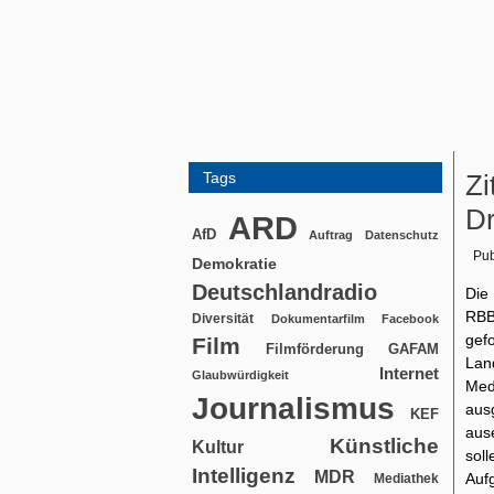
Tags
Zi
Dr
ARD
AfD
Auftrag
Datenschutz
Pub
Demokratie
Deutschlandradio
Die
RBB
Diversität
Dokumentarfilm
Facebook
gef
Film
Filmförderung
GAFAM
Lan
Internet
Glaubwürdigkeit
Med
Journalismus
aus
KEF
aus
Künstliche
Kultur
sol
Intelligenz
MDR
Auf
Mediathek