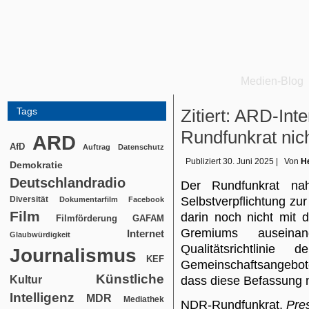
Medien-Blog
Tags
Zitiert: ARD-In
Rundfunkrat nic
ARD
AfD
Auftrag
Datenschutz
Publiziert
30. Juni 2025
|
Von
He
Demokratie
Deutschlandradio
Der Rundfunkrat n
Diversität
Selbstverpflichtung zur
Dokumentarfilm
Facebook
Film
darin noch nicht mit 
Filmförderung
GAFAM
Gremiums auseina
Internet
Glaubwürdigkeit
Qualitätsrichtlini
Journalismus
KEF
Gemeinschaftsangebot
Künstliche
Kultur
dass diese Befassung 
Intelligenz
MDR
Mediathek
NDR-Rundfunkrat,
Pre