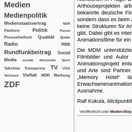
Medien
Arthouseprojekten ar
bekannte deutsche Firm
Medienpolitik
sondern dass es beim
Medienstaatsvertrag
NDR
keine Strukturen für 
Politik
Plattform
Presse
gibt. Dabei gibt es inte
Qualität
Pressefreiheit
Quote
Animationsfilme für ei
Radio
RBB
Die MDM unterstützte
Rundfunkbeitrag
Social
Filmbilder und Autor
Media
soziale Netzwerke
Sport
Animationsprojekt ent
TV
USA
Talkshow
Transparenz
und Arte sind Partner
Vielfalt
WDR
Werbung
Vertrauen
„Memory Hotel“ l
ZDF
Erwachsenenanimation
Ausnahme.
Ralf Kukula,
blickpunkt
Veröffentlicht unter
Medien-Blog