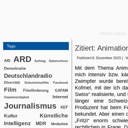
Medien-Blog
Tags
Zitiert: Animati
ARD
Publiziert
8. Dezember 2025
|
V
AfD
Auftrag
Datenschutz
Mit dem Thema Animat
Demokratie
mich intensiv bzw. kä
Deutschlandradio
Zwimpfer wurde berei
Diversität
Dokumentarfilm
Facebook
Kofmel, mit der ich d
Film
Filmförderung
GAFAM
Swiss“ realisierte, und
Internet
Glaubwürdigkeit
länger eine Schwei
Journalismus
Produzent hat beim Fo
KEF
bekundet. Aber einen d
Künstliche
Kultur
„Fritzi“ enorm schwi
Intelligenz
MDR
Mediathek
rechtlichen in Frage. 