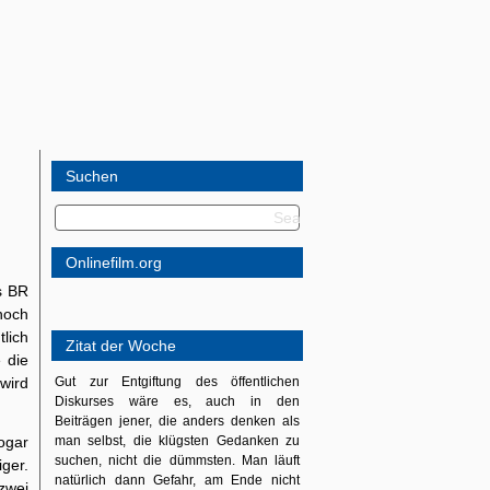
Suchen
Onlinefilm.org
s BR
noch
lich
Zitat der Woche
 die
wird
Gut zur Entgiftung des öffentlichen
Diskurses wäre es, auch in den
Beiträgen jener, die anders denken als
ogar
man selbst, die klügsten Gedanken zu
suchen, nicht die dümmsten. Man läuft
ger.
natürlich dann Gefahr, am Ende nicht
 zwei