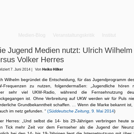
Medien-Blog
Veranstaltungskritik
Institut
e Jugend Medien nutzt: Ulrich Wilhelm
rsus Volker Herres
liziert
7. Juni 2014
|
Von
Heiko Hilker
ich Wilhelm begründet die Entscheidung, für das Jugendprogramm de
-Frequenzen zu nutzen, folgendermaßen: „Jugendliche hören 
er sehr viel UKW-Radio, während die Fernsehnutzung deut
ückgegangen ist. Ohne Verbreitung auf UKW werden wir für Puls nie
orderliche Grundbekanntheit schaffen. … Wenn die Marke bekannt ist, 
 auch im netz gefunden. “
(
Süddeutsche Zeitung
, 9. Mai 2014
)
ker Herres: „Und selbst die 14- bis 29-Jährigen verbringen heute s
en Tick mehr Zeit vor dem Fernseher als die Jugend der Neunzi
glich bei den 14- bis 19-Jährigen liegt die Internetnutzung mit über