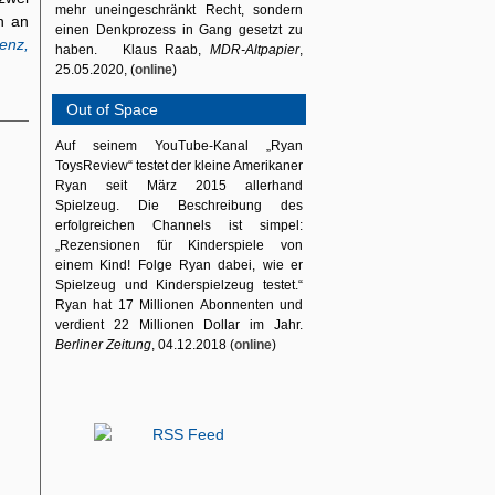
mehr uneingeschränkt Recht, sondern
h an
einen Denkprozess in Gang gesetzt zu
enz,
haben. Klaus Raab,
MDR-Altpapier
,
25.05.2020, (
online
)
Out of Space
Auf seinem YouTube-Kanal „Ryan
ToysReview“ testet der kleine Amerikaner
Ryan seit März 2015 allerhand
Spielzeug. Die Beschreibung des
erfolgreichen Channels ist simpel:
„Rezensionen für Kinderspiele von
einem Kind! Folge Ryan dabei, wie er
Spielzeug und Kinderspielzeug testet.“
Ryan hat 17 Millionen Abonnenten und
verdient 22 Millionen Dollar im Jahr.
Berliner Zeitung
, 04.12.2018 (
online
)