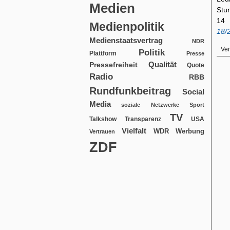
Medien
Stu
14 
Medienpolitik
18/
Medienstaatsvertrag
NDR
Ver
Politik
Plattform
Presse
Qualität
Pressefreiheit
Quote
Radio
RBB
Rundfunkbeitrag
Social
Media
soziale Netzwerke
Sport
TV
USA
Talkshow
Transparenz
Vielfalt
WDR
Werbung
Vertrauen
ZDF