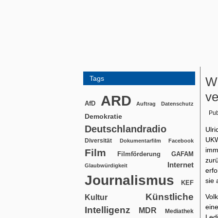
Tags
Wi
ve
ARD
AfD
Auftrag
Datenschutz
Pub
Demokratie
Deutschlandradio
Ulr
UKW
Diversität
Dokumentarfilm
Facebook
imm
Film
Filmförderung
GAFAM
zur
Internet
Glaubwürdigkeit
erf
Journalismus
sie
KEF
Künstliche
Vol
Kultur
ein
Intelligenz
MDR
Mediathek
Ledi