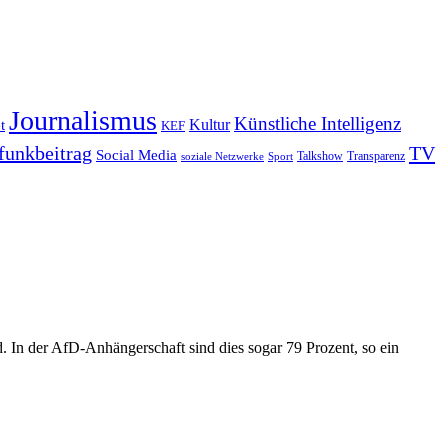
Journalismus
Künstliche Intelligenz
Kultur
t
KEF
funkbeitrag
TV
Social Media
Sport
Talkshow
Transparenz
soziale Netzwerke
. In der AfD-Anhängerschaft sind dies sogar 79 Prozent, so ein