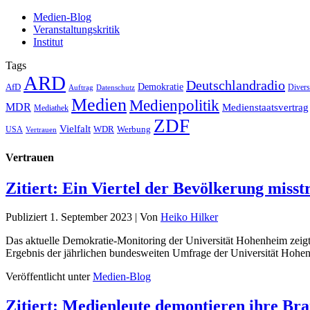
Medien-Blog
Veranstaltungskritik
Institut
Tags
ARD
Deutschlandradio
Demokratie
AfD
Auftrag
Datenschutz
Divers
Medien
Medienpolitik
MDR
Medienstaatsvertrag
Mediathek
ZDF
Vielfalt
Werbung
USA
WDR
Vertrauen
Vertrauen
Zitiert: Ein Viertel der Bevölkerung mis
Publiziert
1. September 2023
|
Von
Heiko Hilker
Das aktuelle Demokratie-Monitoring der Universität Hohenheim zeigt: 
Ergebnis der jährlichen bundesweiten Umfrage der Universität Hohe
Veröffentlicht unter
Medien-Blog
Zitiert: Medienleute demontieren ihre Br