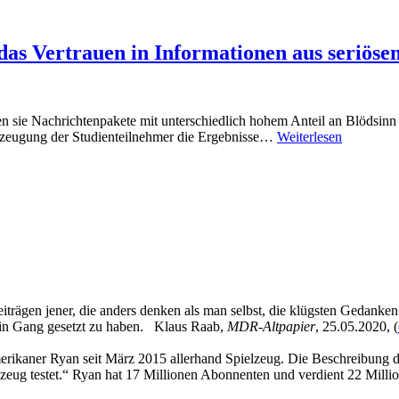
 das Vertrauen in Informationen aus seriöse
n sie Nachrichtenpakete mit unterschiedlich hohem Anteil an Blödsinn 
erzeugung der Studienteilnehmer die Ergebnisse…
Weiterlesen
eiträgen jener, die anders denken als man selbst, die klügsten Gedanke
 in Gang gesetzt zu haben. Klaus Raab,
MDR-Altpapier
, 25.05.2020, (
kaner Ryan seit März 2015 allerhand Spielzeug. Die Beschreibung des
zeug testet.“ Ryan hat 17 Millionen Abonnenten und verdient 22 Millio