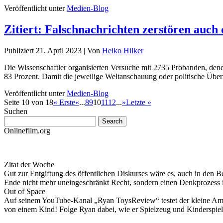
Veröffentlicht unter
Medien-Blog
Zitiert: Falschnachrichten zerstören auch
Publiziert
21. April 2023
|
Von
Heiko Hilker
Die Wissenschaftler organisierten Versuche mit 2735 Probanden, dene
83 Prozent. Damit die jeweilige Weltanschauung oder politische Üb
Veröffentlicht unter
Medien-Blog
Seite 10 von 18
« Erste
«
...
8
9
10
11
12
...
»
Letzte »
Suchen
Onlinefilm.org
Zitat der Woche
Gut zur Entgiftung des öffentlichen Diskurses wäre es, auch in den B
Ende nicht mehr uneingeschränkt Recht, sondern einen Denkprozess
Out of Space
Auf seinem YouTube-Kanal „Ryan ToysReview“ testet der kleine Ameri
von einem Kind! Folge Ryan dabei, wie er Spielzeug und Kinderspiel