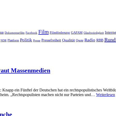
Film
Interne
Filmförderung
GAFAM
ität
Dokumentarfilm
Facebook
Glaubwürdigkeit
Rund
Politik
Radio
Qualität
Pressefreiheit
RBB
Quote
NDR
Plattform
Presse
straut Massenmedien
Knapp ein Fünftel der Deutschen hat ein rechtspopulistisches Weltbild
nheim. „Rechtspopulisten machen nicht nur Parteien und…
Weiterlesen
anche