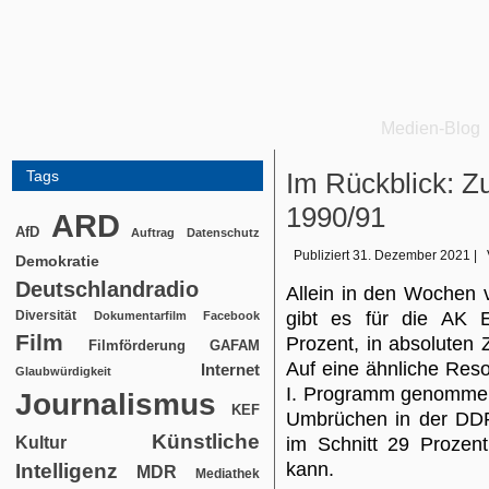
Medien-Blog
Tags
Im Rückblick: Z
1990/91
ARD
AfD
Auftrag
Datenschutz
Publiziert
31. Dezember 2021
|
Demokratie
Deutschlandradio
Allein in den Wochen
Diversität
gibt es für die AK 
Dokumentarfilm
Facebook
Film
Prozent, in absoluten 
Filmförderung
GAFAM
Auf eine ähnliche Res
Internet
Glaubwürdigkeit
I. Programm genommen
Journalismus
KEF
Umbrüchen in der DDR
Künstliche
Kultur
im Schnitt 29 Prozent
kann.
Intelligenz
MDR
Mediathek