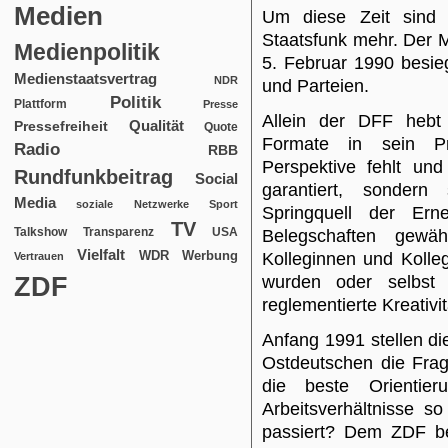
Medien
Um diese Zeit sind 
Staatsfunk mehr. Der
Medienpolitik
5. Februar 1990 besie
Medienstaatsvertrag
NDR
und Parteien.
Politik
Plattform
Presse
Allein der DFF heb
Qualität
Pressefreiheit
Quote
Formate in sein Pr
Radio
RBB
Perspektive fehlt un
Rundfunkbeitrag
Social
garantiert, sondern
Media
soziale Netzwerke
Sport
Springquell der Er
TV
USA
Talkshow
Transparenz
Belegschaften gewäh
Vielfalt
WDR
Werbung
Kolleginnen und Kolle
Vertrauen
ZDF
wurden oder selbst 
reglementierte Kreativi
Anfang 1991 stellen d
Ostdeutschen die Frag
die beste Orientie
Arbeitsverhältnisse s
passiert? Dem ZDF b