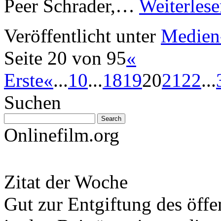
Peer Schrader,…
Weiterles
Veröffentlicht unter
Medien
Seite 20 von 95
«
Erste
«
...
10
...
18
19
20
21
22
...
Suchen
Onlinefilm.org
Zitat der Woche
Gut zur Entgiftung des öffe