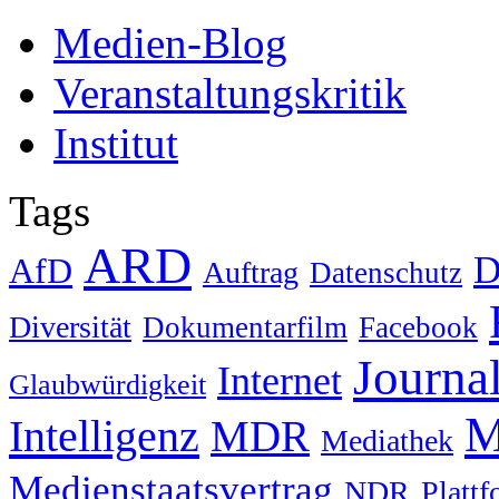
Medien-Blog
Veranstaltungskritik
Institut
Tags
ARD
D
AfD
Auftrag
Datenschutz
Diversität
Dokumentarfilm
Facebook
Journa
Internet
Glaubwürdigkeit
M
Intelligenz
MDR
Mediathek
Medienstaatsvertrag
NDR
Platt