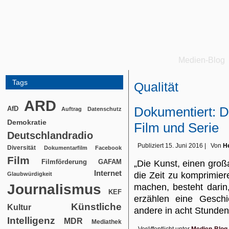
Medien-Blog
Tags
Qualität
ARD
Dokumentiert: D
AfD
Auftrag
Datenschutz
Demokratie
Film und Serie
Deutschlandradio
Publiziert
15. Juni 2016
|
Von
He
Diversität
Dokumentarfilm
Facebook
Film
Filmförderung
GAFAM
„Die Kunst, einen großa
Internet
die Zeit zu komprimier
Glaubwürdigkeit
Journalismus
machen, besteht darin
KEF
erzählen eine Geschi
Künstliche
Kultur
andere in acht Stund
Intelligenz
MDR
Mediathek