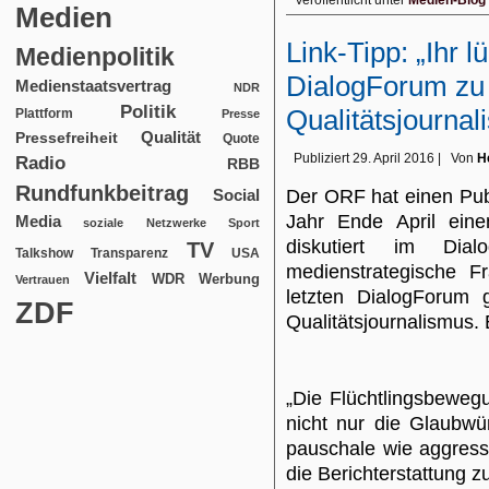
Veröffentlicht unter
Medien-Blog
Medien
Link-Tipp: „Ihr 
Medienpolitik
DialogForum zu 
Medienstaatsvertrag
NDR
Politik
Qualitätsjourna
Plattform
Presse
Qualität
Pressefreiheit
Quote
Publiziert
29. April 2016
|
Von
H
Radio
RBB
Rundfunkbeitrag
Social
Der ORF hat einen Pub
Jahr Ende April eine
Media
soziale Netzwerke
Sport
diskutiert im Dial
TV
USA
Talkshow
Transparenz
medienstrategische F
Vielfalt
WDR
Werbung
Vertrauen
letzten DialogForum
ZDF
Qualitätsjournalismus.
„Die Flüchtlingsbewe
nicht nur die Glaubwür
pauschale wie aggressi
die Berichterstattung