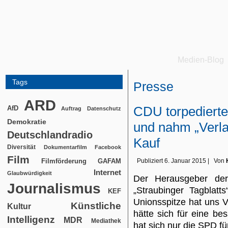
Medien-Blog
Tags
Presse
ARD
CDU torpediert
AfD
Auftrag
Datenschutz
Demokratie
und nahm „Verl
Deutschlandradio
Kauf
Diversität
Dokumentarfilm
Facebook
Film
Filmförderung
Publiziert
6. Januar 2015
|
Von
GAFAM
Internet
Glaubwürdigkeit
Der Herausgeber de
Journalismus
„Straubinger Tagblatt
KEF
Unionsspitze hat uns V
Künstliche
Kultur
hätte sich für eine bes
Intelligenz
MDR
Mediathek
hat sich nur die SPD f