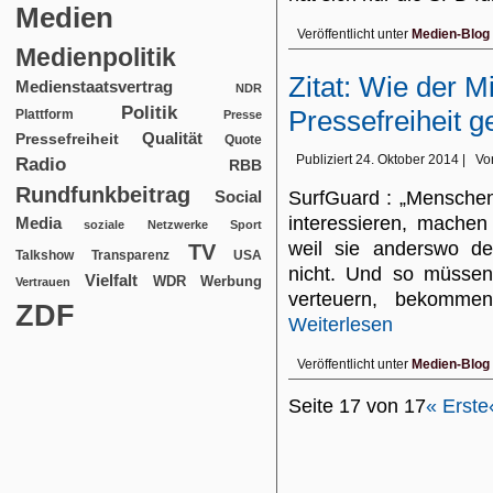
Medien
Veröffentlicht unter
Medien-Blog
Medienpolitik
Zitat: Wie der M
Medienstaatsvertrag
NDR
Politik
Pressefreiheit g
Plattform
Presse
Qualität
Pressefreiheit
Quote
Publiziert
24. Oktober 2014
|
Vo
Radio
RBB
Rundfunkbeitrag
Social
SurfGuard : „Menschen, 
interessieren, mache
Media
soziale Netzwerke
Sport
weil sie anderswo d
TV
USA
Talkshow
Transparenz
nicht. Und so müssen 
Vielfalt
WDR
Werbung
Vertrauen
verteuern, bekomme
ZDF
Weiterlesen
Veröffentlicht unter
Medien-Blog
Seite 17 von 17
« Erste