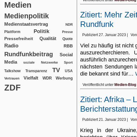
Veröffentlicht unter
Medien-Blog
Medien
Zitiert: Mehr Ze
Medienpolitik
Rundfunk
Medienstaatsvertrag
NDR
Politik
Plattform
Presse
Publiziert
27. Januar 2023
|
Von
Qualität
Pressefreiheit
Quote
Viel zu häufig ist nich
Radio
RBB
auszurecherchieren.
Rundfunkbeitrag
Social
ausführlich anzurecherch
Media
soziale Netzwerke
Sport
nächsten Sendungen la
TV
USA
Talkshow
Transparenz
die bekannt sind für…
Vielfalt
WDR
Werbung
Vertrauen
Veröffentlicht unter
Medien-Blog
ZDF
Zitiert: Afrika – 
Berichterstattun
Publiziert
21. Januar 2023
|
Von
Krieg in der Ukrain