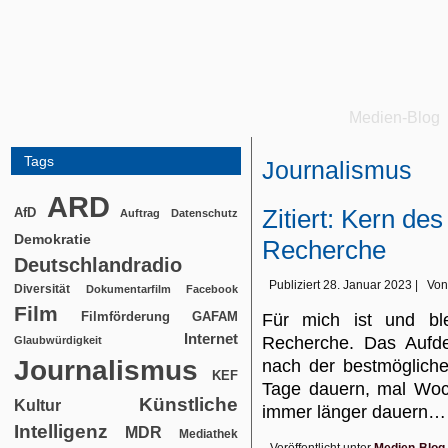
Medien-Blog
Tags
Journalismus
ARD
Zitiert: Kern des
AfD
Auftrag
Datenschutz
Demokratie
Recherche
Deutschlandradio
Publiziert
28. Januar 2023
|
Von
Diversität
Dokumentarfilm
Facebook
Film
Filmförderung
GAFAM
Für mich ist und bl
Internet
Recherche. Das Aufde
Glaubwürdigkeit
Journalismus
nach der bestmögliche
KEF
Tage dauern, mal Woc
Künstliche
Kultur
immer länger dauern
Intelligenz
MDR
Mediathek