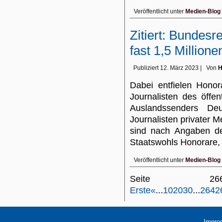
Veröffentlicht unter
Medien-Blog
Zitiert: Bundesr
fast 1,5 Million
Publiziert
12. März 2023
|
Von
H
Dabei entfielen Hono
Journalisten des öffe
Auslandssenders De
Journalisten privater M
sind nach Angaben d
Staatswohls Honorare
Veröffentlicht unter
Medien-Blog
Seite 
Erste
«
...
10
20
30
...
264
2
Impre