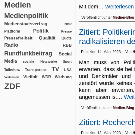
Medien
Mit dem…
Weiterlesen
Medienpolitik
Veröffentlicht unter
Medien-Blog
Medienstaatsvertrag
NDR
Zitiert: Politike
Politik
Plattform
Presse
Qualität
Pressefreiheit
Quote
radikalisieren d
Radio
RBB
Publiziert
14. März 2023
|
Von
H
Rundfunkbeitrag
Social
Media
Man muss von Politik
soziale Netzwerke
Sport
TV
erwarten, dass sie bei 
USA
Talkshow
Transparenz
und Denkmäler und 
Vielfalt
WDR
Werbung
Vertrauen
zerstört wurde keines
ZDF
kann aber erwarten, 
angemessen ist…
Weit
Veröffentlicht unter
Medien-Blog
Zitiert: Recherch
Publiziert
13. März 2023
|
Von
H