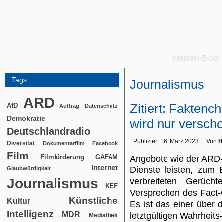
Medien-Blog
Tags
Journalismus
ARD
Zitiert: Faktenc
AfD
Auftrag
Datenschutz
Demokratie
wird nur versch
Deutschlandradio
Publiziert
16. März 2023
|
Von
H
Diversität
Dokumentarfilm
Facebook
Film
Filmförderung
GAFAM
Angebote wie der ARD-
Internet
Dienste leisten, zum B
Glaubwürdigkeit
Journalismus
verbreiteten Gerücht
KEF
Versprechen des Fact-
Künstliche
Kultur
Es ist das einer über
Intelligenz
MDR
letztgültigen Wahrheits
Mediathek