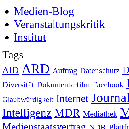
Medien-Blog
Veranstaltungskritik
Institut
Tags
ARD
D
AfD
Auftrag
Datenschutz
Diversität
Dokumentarfilm
Facebook
Journa
Internet
Glaubwürdigkeit
M
Intelligenz
MDR
Mediathek
Medienstaatsvertrag
NDR
Platt