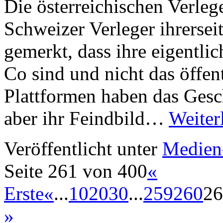
Die österreichischen Verleg
Schweizer Verleger ihrersei
gemerkt, dass ihre eigentl
Co sind und nicht das öffe
Plattformen haben das Gesch
aber ihr Feindbild…
Weiter
Veröffentlicht unter
Medien
Seite 261 von 400
«
Erste
«
...
10
20
30
...
259
260
26
»