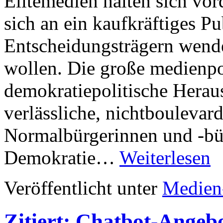
Elitemedien halten sich vor
sich an ein kaufkräftiges P
Entscheidungsträgern wenden
wollen. Die große medienpo
demokratiepolitische Heraus
verlässliche, nichtboulevar
Normalbürgerinnen und -bür
Demokratie…
Weiterlesen
Veröffentlicht unter
Medien
Zitiert: Chatbot-Angeb