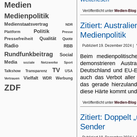
Medien
Veröffentlicht unter
Medien-Blog
Medienpolitik
Zitiert: Australi
Medienstaatsvertrag
NDR
Politik
Plattform
Presse
Medienpolitik
Qualität
Pressefreiheit
Quote
Radio
RBB
Publiziert
19. Dezember 2024
|
Rundfunkbeitrag
Social
Beim medienpolitisc
Media
demonstrieren Austra
soziale Netzwerke
Sport
TV
Deutschland und EU-Eu
USA
Talkshow
Transparenz
auch das Verbot aller
Vielfalt
WDR
Werbung
Vertrauen
das gerade hierzuland
ZDF
diese Härte kommt u
Veröffentlicht unter
Medien-Blog
Zitiert: Doppelt 
Sender