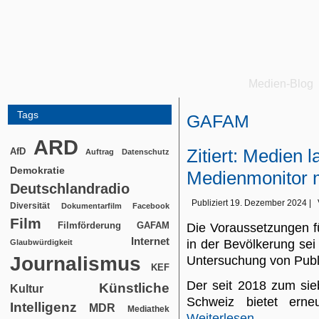
Medien-Blog
Tags
GAFAM
ARD
Zitiert: Medien 
AfD
Auftrag
Datenschutz
Demokratie
Medienmonitor 
Deutschlandradio
Publiziert
19. Dezember 2024
|
Diversität
Dokumentarfilm
Facebook
Film
Filmförderung
GAFAM
Die Voraussetzungen 
Internet
in der Bevölkerung sei
Glaubwürdigkeit
Journalismus
Untersuchung von Publ
KEF
Der seit 2018 zum sie
Künstliche
Kultur
Schweiz bietet ern
Intelligenz
MDR
Mediathek
Weiterlesen