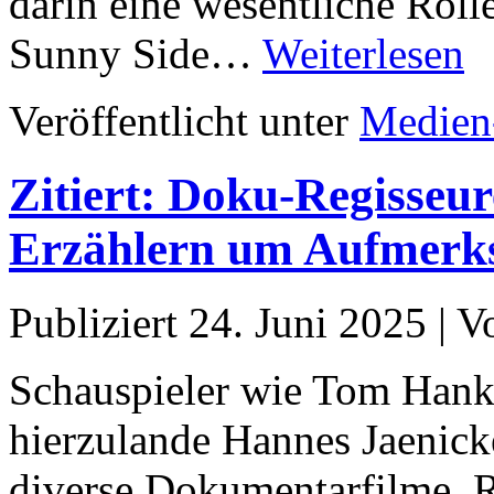
darin eine wesentliche Rolle
Sunny Side…
Weiterlesen
Veröffentlicht unter
Medien
Zitiert: Doku-Regisseu
Erzählern um Aufmerk
Publiziert
24. Juni 2025
|
V
Schauspieler wie Tom Hank
hierzulande Hannes Jaenick
diverse Dokumentarfilme. R