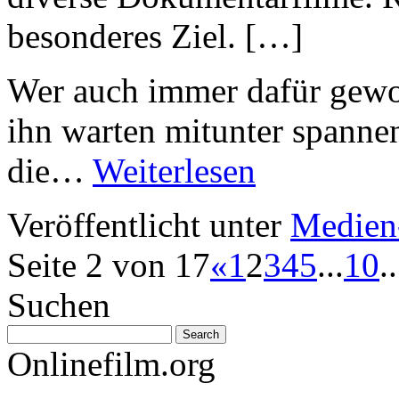
besonderes Ziel. […]
Wer auch immer dafür gewo
ihn warten mitunter spanne
die…
Weiterlesen
Veröffentlicht unter
Medien
Seite 2 von 17
«
1
2
3
4
5
...
10
..
Suchen
Onlinefilm.org