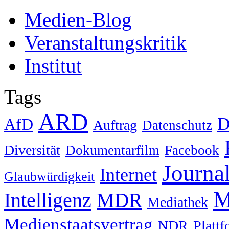
Medien-Blog
Veranstaltungskritik
Institut
Tags
ARD
D
AfD
Auftrag
Datenschutz
Diversität
Dokumentarfilm
Facebook
Journa
Internet
Glaubwürdigkeit
M
Intelligenz
MDR
Mediathek
Medienstaatsvertrag
NDR
Platt