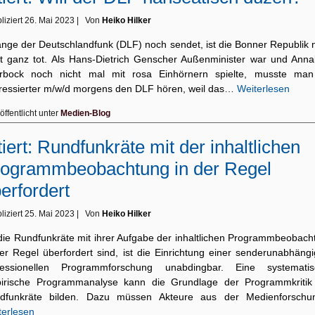
liziert
26. Mai 2023
|
Von
Heiko Hilker
ange der Deutschlandfunk (DLF) noch sendet, ist die Bonner Republik 
ht ganz tot. Als Hans-Dietrich Genscher Außenminister war und Anna
rbock noch nicht mal mit rosa Einhörnern spielte, musste man
eressierter m/w/d morgens den DLF hören, weil das…
Weiterlesen
öffentlicht unter
Medien-Blog
tiert: Rundfunkräte mit der inhaltlichen
ogrammbeobachtung in der Regel
erfordert
liziert
25. Mai 2023
|
Von
Heiko Hilker
die Rundfunkräte mit ihrer Aufgabe der inhaltlichen Programmbeobach
der Regel überfordert sind, ist die Einrichtung einer senderunabhängi
fessionellen Programmforschung unabdingbar. Eine systematis
irische Programmanalyse kann die Grundlage der Programmkritik
dfunkräte bilden. Dazu müssen Akteure aus der Medienforsch
terlesen