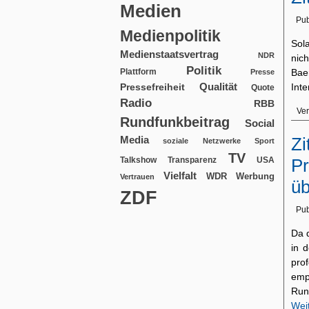
Medien
Pub
Medienpolitik
Sol
Medienstaatsvertrag
NDR
nic
Politik
Plattform
Bae
Presse
Qualität
Int
Pressefreiheit
Quote
Radio
RBB
Ver
Rundfunkbeitrag
Social
Media
Zi
soziale Netzwerke
Sport
TV
USA
Pr
Talkshow
Transparenz
Vielfalt
WDR
Werbung
Vertrauen
üb
ZDF
Pub
Da 
in 
pro
emp
Run
Wei