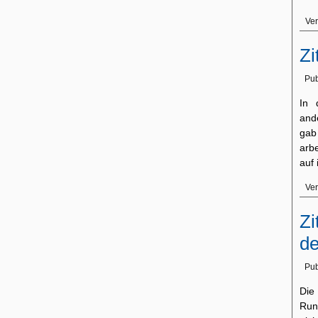
Ver
Zi
Pub
In 
and
gab
arbe
auf
Ver
Zi
de
Pub
Di
Run