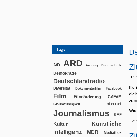
Tags
De
ARD
Zi
AfD
Auftrag
Datenschutz
Demokratie
Pub
Deutschlandradio
Es i
Diversität
Dokumentarfilm
Facebook
glei
Film
Filmförderung
GAFAM
zum 
Internet
Glaubwürdigkeit
Wie
Journalismus
KEF
Ver
Künstliche
Kultur
Intelligenz
MDR
Mediathek
Zi