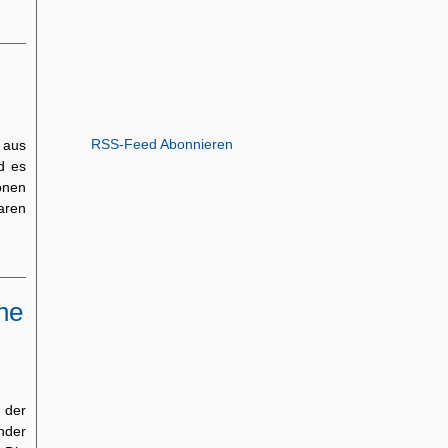
RSS-Feed Abonnieren
 aus
d es
onen
waren
he
der
nder