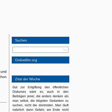
Suchen
Onlinefilm.org
g und
schon
Zitat der Woche
Gut zur Entgiftung des öffentlichen
Diskurses wäre es, auch in den
Beiträgen jener, die anders denken als
man selbst, die klügsten Gedanken zu
suchen, nicht die dümmsten. Man läuft
natürlich dann Gefahr, am Ende nicht