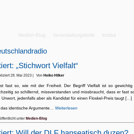
Medien-Blog
Veranstaltungskritik
Institut
utschlandradio
tiert: „Stichwort Vielfalt“
liziert
28. Mai 2023
|
Von
Heiko Hilker
st fast so, wie mit der Freiheit. Der Begriff Vielfalt ist so gewichti
chzeitig so schillernd, missverstanden und missbraucht, dass er fast 
Unwort, jedenfalls aber als Kandidat für einen Floskel-Preis taugt […]
 das identische Argumente…
Weiterlesen
öffentlicht unter
Medien-Blog
tiert: Will der DLF hanseatisch duzen?