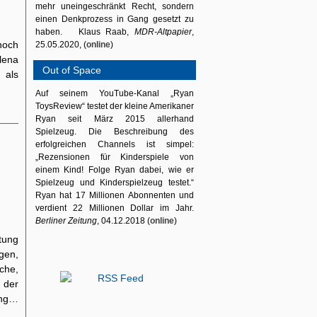
mehr uneingeschränkt Recht, sondern
einen Denkprozess in Gang gesetzt zu
haben. Klaus Raab,
MDR-Altpapier
,
noch
25.05.2020, (
online
)
lena
Out of Space
 als
Auf seinem YouTube-Kanal „Ryan
ToysReview“ testet der kleine Amerikaner
Ryan seit März 2015 allerhand
Spielzeug. Die Beschreibung des
erfolgreichen Channels ist simpel:
„Rezensionen für Kinderspiele von
einem Kind! Folge Ryan dabei, wie er
Spielzeug und Kinderspielzeug testet.“
Ryan hat 17 Millionen Abonnenten und
verdient 22 Millionen Dollar im Jahr.
Berliner Zeitung
, 04.12.2018 (
online
)
tung
gen,
che,
 der
ung…