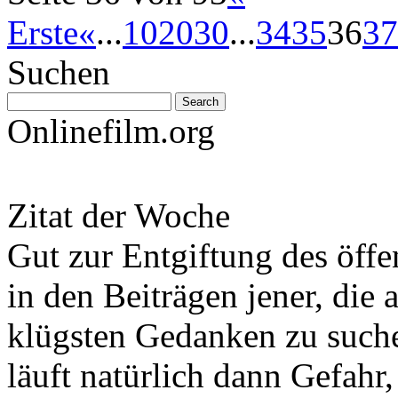
Erste
«
...
10
20
30
...
34
35
36
37
Suchen
Onlinefilm.org
Zitat der Woche
Gut zur Entgiftung des öffe
in den Beiträgen jener, die 
klügsten Gedanken zu such
läuft natürlich dann Gefahr