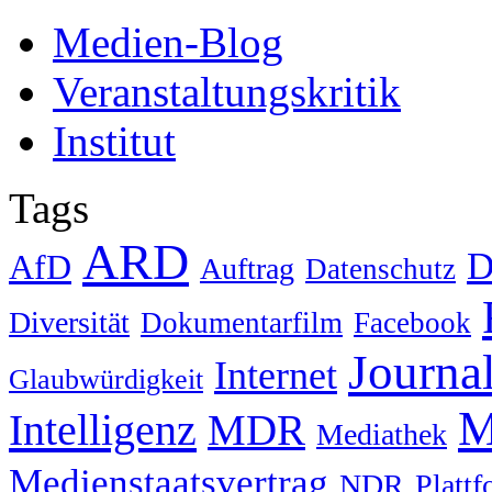
Medien-Blog
Veranstaltungskritik
Institut
Tags
ARD
D
AfD
Auftrag
Datenschutz
Diversität
Dokumentarfilm
Facebook
Journa
Internet
Glaubwürdigkeit
M
Intelligenz
MDR
Mediathek
Medienstaatsvertrag
NDR
Platt