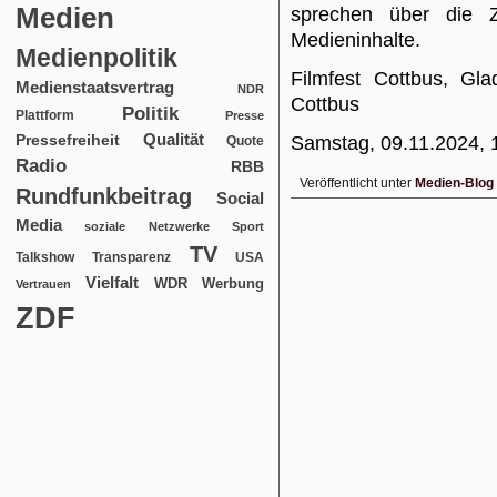
Medien
sprechen über die Z
Medieninhalte.
Medienpolitik
Filmfest Cottbus, Gl
Medienstaatsvertrag
NDR
Cottbus
Politik
Plattform
Presse
Qualität
Pressefreiheit
Samstag, 09.11.2024, 1
Quote
Radio
RBB
Veröffentlicht unter
Medien-Blog
Rundfunkbeitrag
Social
Media
soziale Netzwerke
Sport
TV
USA
Talkshow
Transparenz
Vielfalt
WDR
Werbung
Vertrauen
ZDF