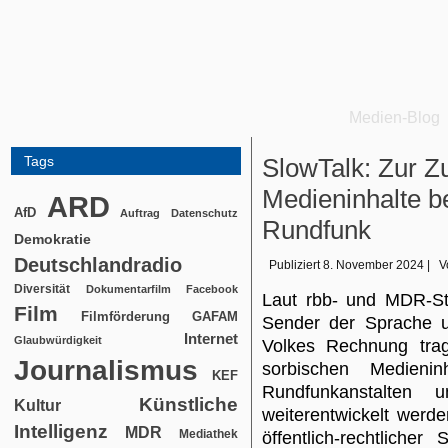
Medien-Blog
Tags
SlowTalk: Zur Z
Medieninhalte be
ARD
AfD
Auftrag
Datenschutz
Rundfunk
Demokratie
Deutschlandradio
Publiziert
8. November 2024
|
V
Diversität
Dokumentarfilm
Facebook
Laut rbb- und MDR-St
Film
Filmförderung
GAFAM
Sender der Sprache u
Internet
Glaubwürdigkeit
Volkes Rechnung trag
Journalismus
sorbischen Medieninh
KEF
Rundfunkanstalten
Künstliche
Kultur
weiterentwickelt werde
Intelligenz
MDR
Mediathek
öffentlich-rechtlicher