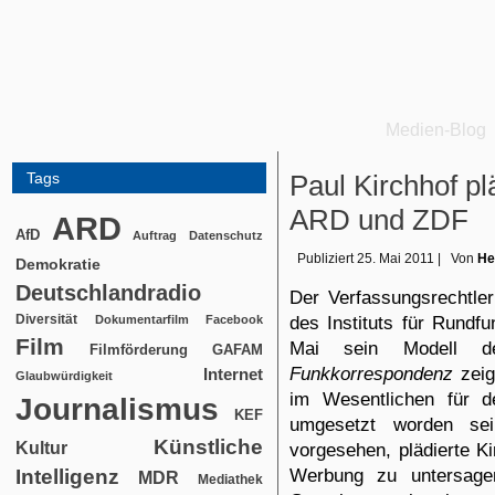
Medien-Blog
Tags
Paul Kirchhof pl
ARD und ZDF
ARD
AfD
Auftrag
Datenschutz
Publiziert
25. Mai 2011
|
Von
He
Demokratie
Deutschlandradio
Der Verfassungsrechtle
Diversität
des
Instituts für Rundf
Dokumentarfilm
Facebook
Film
Mai sein Modell der
Filmförderung
GAFAM
Funkkorrespondenz
zeig
Internet
Glaubwürdigkeit
im Wesentlichen für d
Journalismus
KEF
umgesetzt worden sei
Künstliche
Kultur
vorgesehen, plädierte K
Werbung zu untersage
Intelligenz
MDR
Mediathek