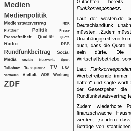
Gutachten bereit
Medien
Funkkorrespondenz
.
Medienpolitik
Laut der
westen.de
be
Medienstaatsvertrag
NDR
Deutschlandfunk unabh
Politik
Plattform
Presse
müssten. „Zudem müssten
Qualität
Pressefreiheit
Quote
Unabhängigkeit von komm
Radio
RBB
auch, dass die Quote ni
Rundfunkbeitrag
sein dürfe. Die Öf
Social
Wirtschaftsbetriebe, sond
Media
soziale Netzwerke
Sport
TV
USA
Talkshow
Transparenz
Laut
Funkkorresponden
Vielfalt
WDR
Werbung
Werbetreibende immer 
Vertrauen
ZDF
hätten“ und sagte wörtli
der Gesetzgeber die
Rundfunkstaatsvertrag f
Zudem wiederholte Pa
finanzschwache Haush
werden, „sondern dass
Beträge von staatlichen