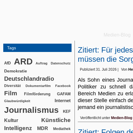
Medien-Blog
Tags
Zitiert: Für jede
müssen die Sorgf
ARD
AfD
Auftrag
Datenschutz
Publiziert
31. Juli 2026
|
Von
He
Demokratie
Deutschlandradio
Als Sohn eines Journa
Diversität
Politiker zu schnell 
Dokumentarfilm
Facebook
Film
Bereich Medien zu erl
Filmförderung
GAFAM
dieser Stelle einfach 
Internet
Glaubwürdigkeit
jemand ein journalist
Journalismus
KEF
Veröffentlicht unter
Medien-Blog
Künstliche
Kultur
Intelligenz
MDR
Mediathek
Zitiert: Folgen