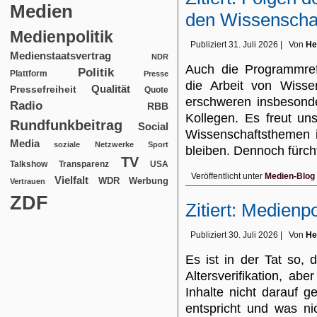
Medien
den Wissenscha
Medienpolitik
Publiziert
31. Juli 2026
|
Von
He
Medienstaatsvertrag
NDR
Auch die Programmre
Politik
Plattform
Presse
die Arbeit von Wissens
Qualität
Pressefreiheit
Quote
erschweren insbesonde
Radio
RBB
Kollegen. Es freut un
Rundfunkbeitrag
Social
Wissenschaftsthemen 
Media
soziale Netzwerke
Sport
bleiben. Dennoch fürch
TV
USA
Talkshow
Transparenz
Veröffentlicht unter
Medien-Blog
Vielfalt
WDR
Werbung
Vertrauen
ZDF
Zitiert: Medienpo
Publiziert
30. Juli 2026
|
Von
He
Es ist in der Tat so, 
Altersverifikation, a
Inhalte nicht darauf 
entspricht und was ni