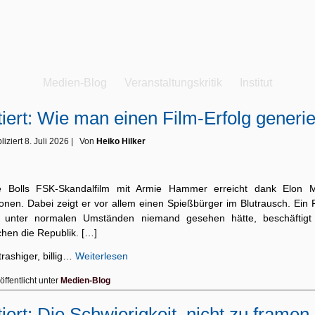
Medien-Blog
Veranstaltungskritik
Institut
tiert: Wie man einen Film-Erfolg generie
liziert
8. Juli 2026
|
Von
Heiko Hilker
 Bolls FSK-Skandalfilm mit Armie Hammer erreicht dank Elon 
ionen. Dabei zeigt er vor allem einen Spießbürger im Blutrausch. Ein 
 unter normalen Umständen niemand gesehen hätte, beschäftigt 
hen die Republik. […]
trashiger, billig…
Weiterlesen
öffentlicht unter
Medien-Blog
tiert: Die Schwierigkeit, nicht zu framen