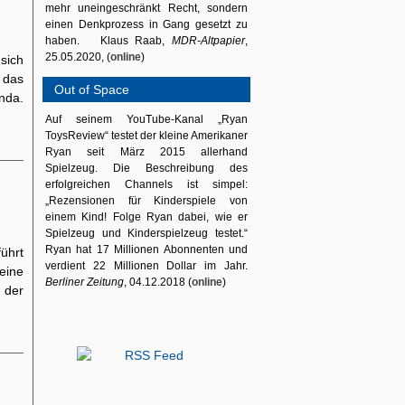
mehr uneingeschränkt Recht, sondern
einen Denkprozess in Gang gesetzt zu
haben. Klaus Raab,
MDR-Altpapier
,
25.05.2020, (
online
)
 sich
 das
Out of Space
nda.
Auf seinem YouTube-Kanal „Ryan
ToysReview“ testet der kleine Amerikaner
Ryan seit März 2015 allerhand
Spielzeug. Die Beschreibung des
erfolgreichen Channels ist simpel:
„Rezensionen für Kinderspiele von
einem Kind! Folge Ryan dabei, wie er
Spielzeug und Kinderspielzeug testet.“
Ryan hat 17 Millionen Abonnenten und
führt
verdient 22 Millionen Dollar im Jahr.
eine
Berliner Zeitung
, 04.12.2018 (
online
)
 der