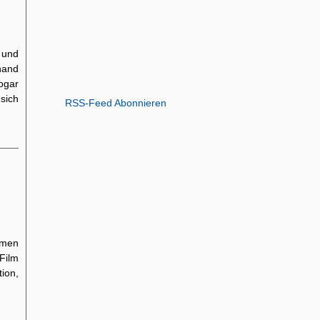
 und
hand
sogar
sich
RSS-Feed Abonnieren
amen
 Film
tion,