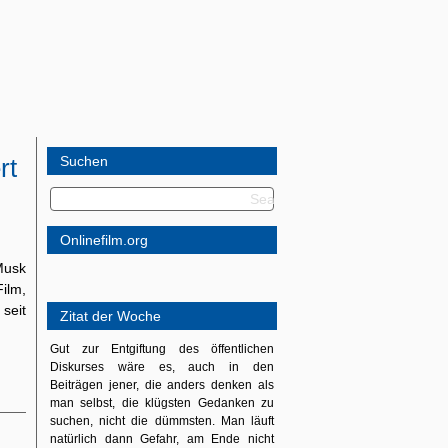
rt
Suchen
Onlinefilm.org
Musk
Film,
seit
Zitat der Woche
Gut zur Entgiftung des öffentlichen
Diskurses wäre es, auch in den
Beiträgen jener, die anders denken als
man selbst, die klügsten Gedanken zu
suchen, nicht die dümmsten. Man läuft
natürlich dann Gefahr, am Ende nicht