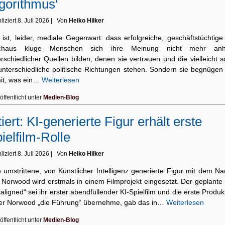
gorithmus‘
liziert
8. Juli 2026
|
Von
Heiko Hilker
 ist, leider, mediale Gegenwart: dass erfolgreiche, geschäftstüchtige
chaus kluge Menschen sich ihre Meinung nicht mehr an
rschiedlicher Quellen bilden, denen sie vertrauen und die vielleicht 
 unterschiedliche politische Richtungen stehen. Sondern sie begnügen 
it, was ein…
Weiterlesen
öffentlicht unter
Medien-Blog
tiert: KI-generierte Figur erhält erste
ielfilm-Rolle
liziert
8. Juli 2026
|
Von
Heiko Hilker
e umstrittene, von Künstlicher Intelligenz generierte Figur mit dem N
y Norwood wird erstmals in einem Filmprojekt eingesetzt. Der geplante
aligned“ sei ihr erster abendfüllender KI-Spielfilm und die erste Produk
der Norwood „die Führung“ übernehme, gab das in…
Weiterlesen
öffentlicht unter
Medien-Blog