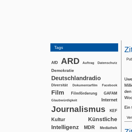
Tags
Zi
ARD
Pub
AfD
Auftrag
Datenschutz
Demokratie
Deutschlandradio
Uwe
Mill
Diversität
Dokumentarfilm
Facebook
Film
den
Filmförderung
GAFAM
Woc
Internet
Glaubwürdigkeit
Journalismus
Ein 
KEF
Ver
Künstliche
Kultur
Intelligenz
MDR
Mediathek
Zi