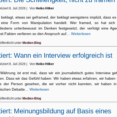
liziert
8. Juli 2026
|
Von
Heiko Hilker
beklagt, etwas sei geframed, der beklagt wenigstens implizit, dass es
eine Form von Manipulation handelt. Wer framed, so hat sich
destens unterbewusst im Denken festgesetzt, der verfolgt eine Age
bst Fakten verlieren so den Anspruch auf…
Weiterlesen
öffentlicht unter
Medien-Blog
tiert: Wann ein Interview erfolgreich ist
liziert
8. Juli 2026
|
Von
Heiko Hilker
Währung ist erst mal, dass wir ein journalistisch gutes Interview ge
en. Dass wir das Gefühl haben: Wir haben etwas erfahren, wir haben 
te der Person gesehen, die wir vorher nicht kannten, wir haben in
itischen Debatte…
Weiterlesen
öffentlicht unter
Medien-Blog
tiert: Meinungsbildung auf Basis eines