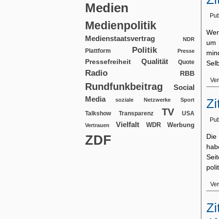
Medien
Pub
Medienpolitik
Wer 
Medienstaatsvertrag
NDR
um 
Politik
Plattform
Presse
min
Qualität
Pressefreiheit
Quote
Sel
Radio
RBB
Ver
Rundfunkbeitrag
Social
Media
Zi
soziale Netzwerke
Sport
TV
USA
Talkshow
Transparenz
Pub
Vielfalt
WDR
Werbung
Vertrauen
ZDF
Die 
hab
Sei
pol
Ver
Zi