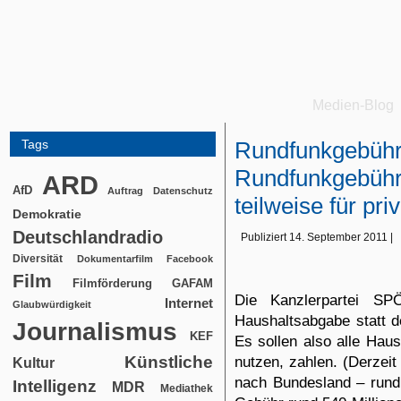
Medien-Blog
Tags
Rundfunkgebühr 
Rundfunkgebühr
ARD
AfD
Auftrag
Datenschutz
teilweise für pr
Demokratie
Deutschlandradio
Publiziert
14. September 2011
|
Diversität
Dokumentarfilm
Facebook
Film
Filmförderung
GAFAM
Die Kanzlerpartei SP
Internet
Glaubwürdigkeit
Haushaltsabgabe statt 
Journalismus
KEF
Es sollen also alle Hau
Künstliche
nutzen, zahlen. (Derzei
Kultur
nach Bundesland – rund 
Intelligenz
MDR
Mediathek