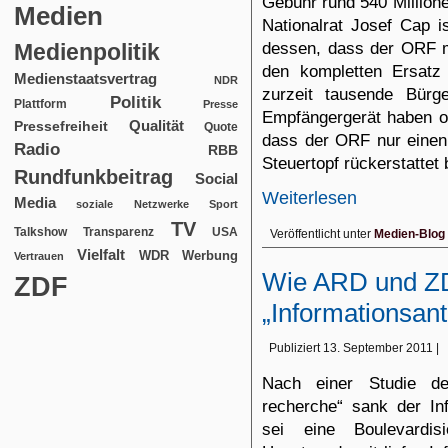
Gebühr rund 540 Million
Medien
Nationalrat Josef Cap is
dessen, dass der ORF 
Medienpolitik
den kompletten Ersatz
Medienstaatsvertrag
NDR
zurzeit tausende Bürge
Politik
Plattform
Presse
Empfängergerät haben od
Qualität
Pressefreiheit
Quote
dass der ORF nur einen
Radio
RBB
Steuertopf rückerstatte
Rundfunkbeitrag
Social
Weiterlesen
Media
soziale Netzwerke
Sport
TV
USA
Talkshow
Transparenz
Veröffentlicht unter
Medien-Blog
Vielfalt
WDR
Werbung
Vertrauen
Wie ARD und ZD
ZDF
„Informationsan
Publiziert
13. September 2011
|
Nach einer
Studie
der
recherche“ sank der Inf
sei eine Boulevard