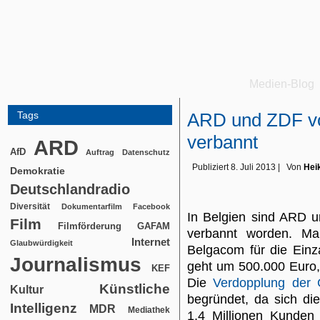
Medien-Blog
Tags
ARD und ZDF v
verbannt
ARD
AfD
Auftrag
Datenschutz
Publiziert
8. Juli 2013
|
Von
Hei
Demokratie
Deutschlandradio
Diversität
Dokumentarfilm
Facebook
In Belgien sind ARD 
Film
Filmförderung
GAFAM
verbannt worden. Man
Internet
Glaubwürdigkeit
Belgacom für die Einz
Journalismus
geht um 500.000 Euro
KEF
Die
Verdopplung der 
Künstliche
Kultur
begründet, da sich d
Intelligenz
MDR
Mediathek
1,4 Millionen Kunden