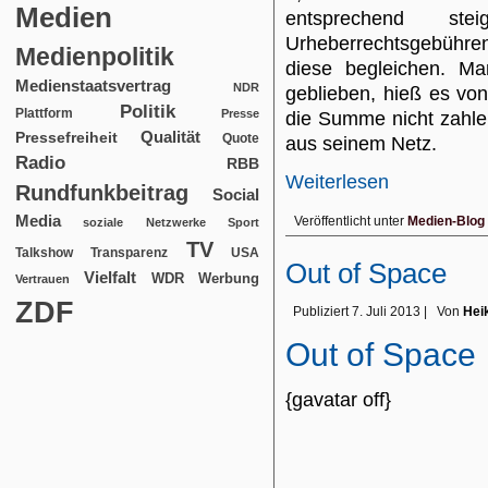
Medien
entsprechend stei
Urheberrechtsgebühre
Medienpolitik
diese begleichen. Ma
Medienstaatsvertrag
NDR
geblieben, hieß es v
Politik
Plattform
Presse
die Summe nicht zahl
Qualität
Pressefreiheit
Quote
aus seinem Netz.
Radio
RBB
Weiterlesen
Rundfunkbeitrag
Social
Media
Veröffentlicht unter
Medien-Blog
soziale Netzwerke
Sport
TV
USA
Talkshow
Transparenz
Out of Space
Vielfalt
WDR
Werbung
Vertrauen
ZDF
Publiziert
7. Juli 2013
|
Von
Hei
Out of Space
{gavatar off}