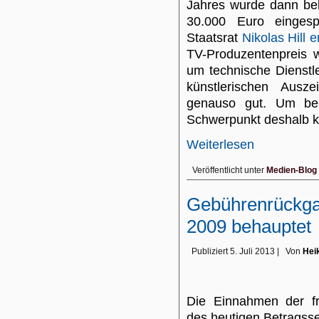
Jahres wurde dann be
30.000 Euro einges
Staatsrat
Nikolas Hill e
TV-Produzentenpreis w
um technische Dienstlei
künstlerischen Aus
genauso gut. Um beid
Schwerpunkt deshalb kü
Weiterlesen
Veröffentlicht unter
Medien-Blog
Gebührenrückgan
2009 behauptet
Publiziert
5. Juli 2013
|
Von
Hei
Die Einnahmen der fr
des heutigen Betragss