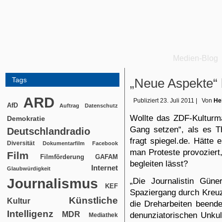
Medien-Blog
Tags
„Neue Aspekte“
ARD
Publiziert
23. Juli 2011
|
Von
He
AfD
Auftrag
Datenschutz
Wollte das ZDF-Kultur
Demokratie
Gang setzen“, als es Th
Deutschlandradio
fragt
spiegel.de. Hätte e
Diversität
Dokumentarfilm
Facebook
man Proteste provozier
Film
Filmförderung
GAFAM
begleiten lässt?
Internet
Glaubwürdigkeit
Journalismus
„Die Journalistin Güne
KEF
Spaziergang durch Kreuz
Künstliche
Kultur
die Dreharbeiten beende
Intelligenz
MDR
denunziatorischen Unkul
Mediathek