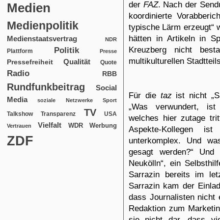
der
FAZ
. Nach der Send
Medien
koordinierte Vorabberic
Medienpolitik
typische Lärm erzeugt“ 
hätten in Artikeln in S
Medienstaatsvertrag
NDR
Kreuzberg nicht best
Politik
Plattform
Presse
multikulturellen Stadtteil
Qualität
Pressefreiheit
Quote
Radio
RBB
Rundfunkbeitrag
Social
Für die
taz
ist
nicht „
S
Media
soziale Netzwerke
Sport
„Was verwundert, ist 
TV
USA
Talkshow
Transparenz
welches hier zutage tri
Vielfalt
WDR
Werbung
Vertrauen
Aspekte-Kollegen is
ZDF
unterkomplex. Und was
gesagt werden?“ Und s
Neukölln“, ein Selbsthil
Sarrazin bereits im l
Sarrazin kam der Einlad
dass Journalisten nicht
Redaktion zum Marketin
sie nicht dar,
dass vi