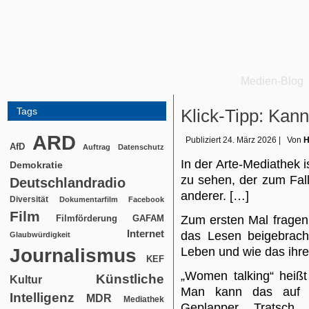
Medien-Blog
Tags
Klick-Tipp: Kan
ARD
Publiziert
24. März 2026
|
Von
H
AfD
Auftrag
Datenschutz
In der Arte-Mediathek i
Demokratie
zu sehen, der zum Fal
Deutschlandradio
anderer. […]
Diversität
Dokumentarfilm
Facebook
Film
Filmförderung
Zum ersten Mal fragen
GAFAM
Internet
das Lesen beigebracht
Glaubwürdigkeit
Journalismus
Leben und wie das ihre
KEF
„Women talking“ heißt
Künstliche
Kultur
Man kann das auf 
Intelligenz
MDR
Mediathek
Geplapper, Tratsch