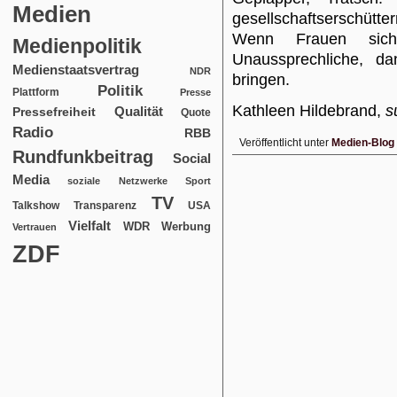
Medien
gesellschaftserschüt
Wenn Frauen sich 
Medienpolitik
Unaussprechliche, 
Medienstaatsvertrag
NDR
bringen.
Politik
Plattform
Presse
Kathleen Hildebrand,
s
Qualität
Pressefreiheit
Quote
Radio
RBB
Veröffentlicht unter
Medien-Blog
Rundfunkbeitrag
Social
Media
soziale Netzwerke
Sport
TV
USA
Talkshow
Transparenz
Vielfalt
WDR
Werbung
Vertrauen
ZDF