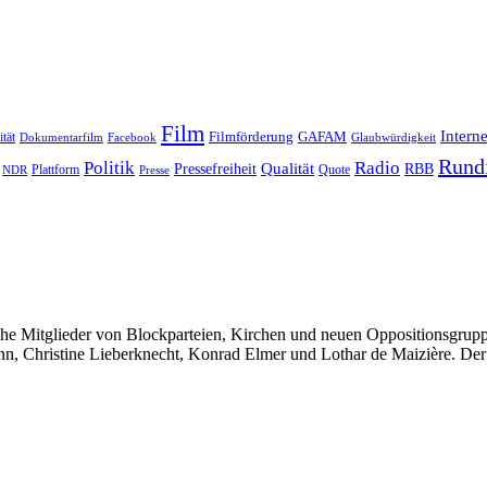
Film
Interne
Filmförderung
GAFAM
ität
Dokumentarfilm
Facebook
Glaubwürdigkeit
Rund
Politik
Radio
Qualität
Pressefreiheit
RBB
Quote
NDR
Plattform
Presse
rche Mitglieder von Blockparteien, Kirchen und neuen Oppositionsgru
n, Christine Lieberknecht, Konrad Elmer und Lothar de Maizière. Der Fi