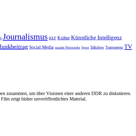
Journalismus
Künstliche Intelligenz
Kultur
t
KEF
funkbeitrag
TV
Social Media
Sport
Talkshow
Transparenz
soziale Netzwerke
ppen zusammen, um über Visionen einer anderen DDR zu diskutieren.
lm zeigt bisher unveröffentlichtes Material.