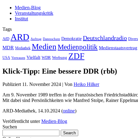
Medien-Blog
Veranstaltungskritik
Institut
Tags
ARD
Deutschlandradio
Demokratie
AfD
Auftrag
Datenschutz
Divers
Medien
Medienpolitik
MDR
Medienstaatsvertrag
Mediathek
ZDF
Vielfalt
Werbung
USA
WDR
Vertrauen
Klick-Tipp: Eine bessere DDR (rbb)
Publiziert
11. November 2024
|
Von
Heiko Hilker
Am 9. November 1989 treffen in der Französischen Friedrichstadtki
Mit dabei sind Persönlichkeiten wie Manfred Stolpe, Rainer Eppelman
ARD-Mediathek, 14.10.2024 (
online
)
Veröffentlicht unter
Medien-Blog
Suchen