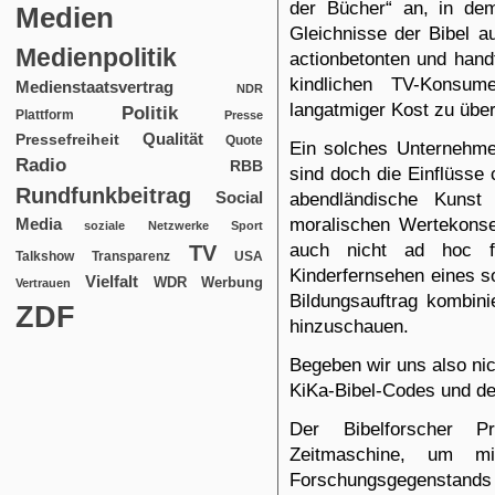
der Bücher“ an, in de
Medien
Gleichnisse der Bibel 
Medienpolitik
actionbetonten und han
kindlichen TV-Konsum
Medienstaatsvertrag
NDR
langatmiger Kost zu über
Politik
Plattform
Presse
Qualität
Pressefreiheit
Quote
Ein solches Unternehmen
Radio
RBB
sind doch die Einflüsse 
Rundfunkbeitrag
Social
abendländische Kunst
moralischen Wertekons
Media
soziale Netzwerke
Sport
auch nicht ad hoc f
TV
USA
Talkshow
Transparenz
Kinderfernsehen eines s
Vielfalt
WDR
Werbung
Vertrauen
Bildungsauftrag kombinie
ZDF
hinzuschauen.
Begeben wir uns also nic
KiKa-Bibel-Codes und de
Der Bibelforscher P
Zeitmaschine, um m
Forschungsgegenstands