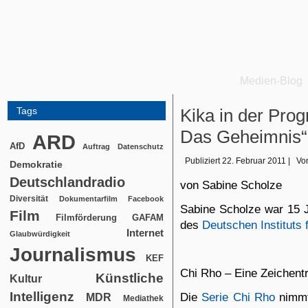
Medien-Blog
Tags
Kika in der Prog
Das Geheimnis“
ARD
AfD
Auftrag
Datenschutz
Publiziert
22. Februar 2011
|
Vo
Demokratie
Deutschlandradio
von Sabine Scholze
Diversität
Dokumentarfilm
Facebook
Sabine Scholze war 15 J
Film
Filmförderung
GAFAM
des
Deutschen Instituts 
Internet
Glaubwürdigkeit
Journalismus
KEF
Chi Rho – Eine Zeichentr
Künstliche
Kultur
Intelligenz
Die
Serie Chi Rho
nimmt
MDR
Mediathek